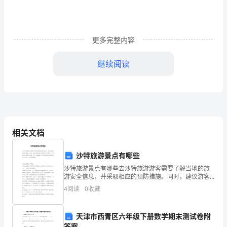
秋
意
更多完整内容
中，
我
继续阅读
们
进
行
了
相关文档
一
沙特旅游景点有哪些
次
沙特旅游景点有哪些去沙特旅游游客需要了解当地的旅
游安全信息，并采取相应的预防措施。同时，建议游客
令
在旅行前购买旅行保险，以保障自身安全和权益。今天
4
阅读
0
收藏
小编整理了沙特旅游景点有哪些供大家参考，一起来看
人
看吧!
天津市西青区六年级下册数学期末测试卷附
难
答案