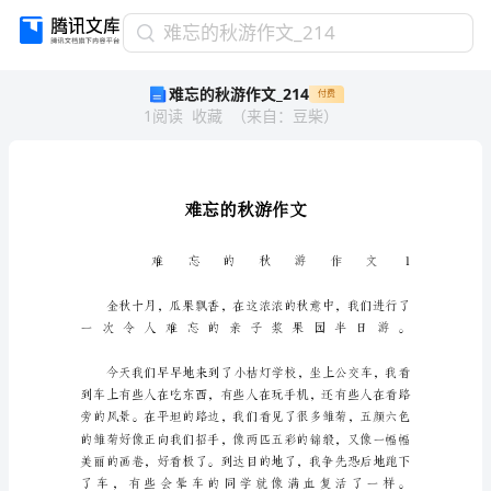
难
难忘的秋游作文_214
忘
难忘的秋游作文_214
付费
的
1
阅读
收藏
（
来自
：
豆柴
）
秋
游
作
文
_214
难
忘