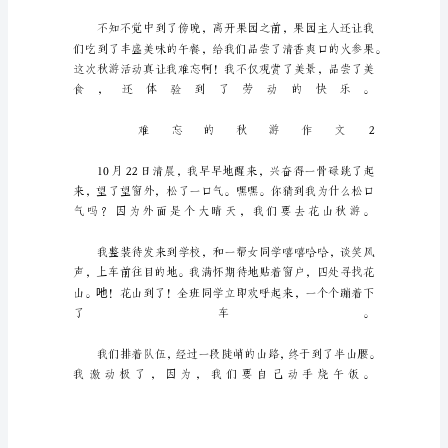
金
秋
十
月，
瓜
果
飘
香，
在
这
浓
浓
的