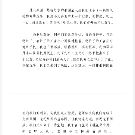
的
秋
游
作
文
难
忘
的
秋
游
作
文
1