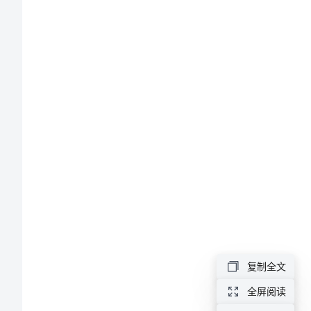
优
秀
范
文
大
学
生
励
志
演
复制全文
讲
全屏阅读