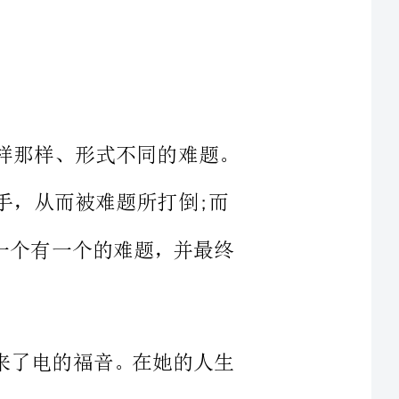
中，我们总会遇到这样那样、形式不同的难题。
难题所打倒;而
解决了一个有一个的难题，并最终
人类带来了电的福音。在她的人生
习成绩不好，被学校开除了，但是
科学发明，在火
打成了左耳失聪。但是他并没有退
种材料都不能做
终找到钨丝发明了电灯。试想，如