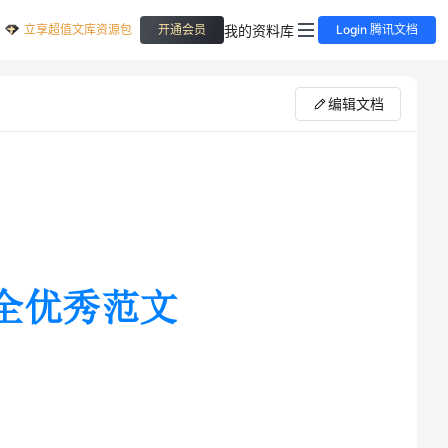
立享超值文库资源包
我的资料库
开通会员
Login 腾讯文档
编辑文档