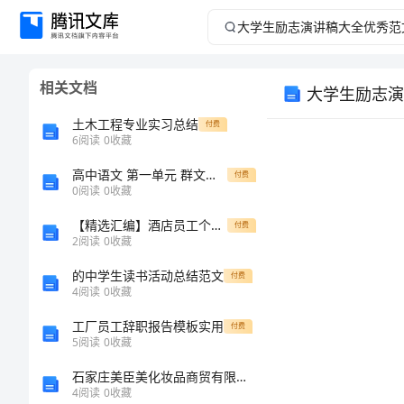
大
学
相关文档
大学生励志演
生
土木工程专业实习总结
付费
励
6
阅读
0
收藏
高中语文 第一单元 群文阅读 家国情怀（含解析）新人教版必修1-新人教版高中必修1语文试题
志
付费
0
阅读
0
收藏
演
【精选汇编】酒店员工个人辞职报告
付费
2
阅读
0
收藏
讲
的中学生读书活动总结范文
付费
4
阅读
0
收藏
稿
工厂员工辞职报告模板实用
付费
大
5
阅读
0
收藏
石家庄美臣美化妆品商贸有限公司介绍企业发展分析报告
全
大家
4
阅读
0
收藏