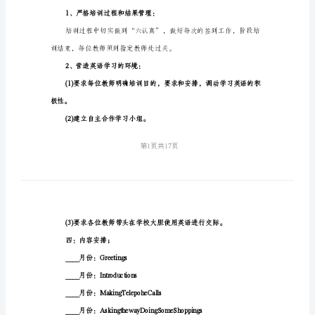
模
英语的习惯。
板
（四
使用英语的风气。
篇）
二、培训安排：
小
学
教
师
300句》。
个
人
三、培训措施：
培
1、严格培训过程和结果管理：