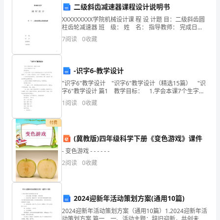
二级斜齿减速器课程设计说明书
300
一、指导思想：
XXXXXXXXX学院机械设计课 程 设 计题 目：二级斜齿圆
句，
柱齿轮减速器 班 级： 姓 名： 指导教师： 完成日
期： 目录 TOC \o "1
7
阅读
0
收藏
并
养
-识字6-教学设计
成
"识字6"教学设计 "识字6"教学设计（精选15篇） "识
字6"教学设计 篇1 教学目标： 1.学会本课7个生字，
广
两条绿线内的4个生字只识不写。掌握“了”在课文中的读
1
阅读
0
收藏
音。认识一个新偏旁：
泛
付费
应
(冀教版)四年级科学下册《变色游戏》课件
用
- 变色游戏 - - - - - -
二、培训目标：
英
2
阅读
0
收藏
语
的
2024迎新年活动策划方案(通用10篇)
教师队伍。
2024迎新年活动策划方案（通用10篇）1.2024迎新年活
习
动策划方案 篇一 一、活动主题：辞旧迎新，共创未