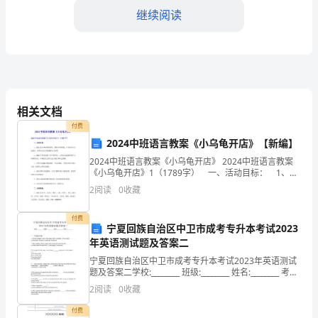
培
继续阅读
训，
使
全
四：内容安排；
体
相关文档
付费
教
____月份：Greetings
2024中班语言教案《小乌龟开店》【新编】
师
2024中班语言教案《小乌龟开店》 2024中班语言教案
____月份：Introductions
《小乌龟开店》1（1789字） 一、活动目标： 1、通
掌
过认识各种动物的特征，能胆思考和想象，并乐意参与
2
阅读
0
收藏
讲述活动，培养幼儿语言的流畅性与灵活性
____月份：MakingTelepoheCalls
握
付费
宁夏回族自治区中卫市成考专升本考试2023
教
年英语测试题及答案二
师
宁夏回族自治区中卫市成考专升本考试2023年英语测试
____月份：考试
题及答案二学校:________ 班级:________ 姓名:________ 考
英
号:________一、单选题(30题)1.All the
2
阅读
0
收藏
语
付费