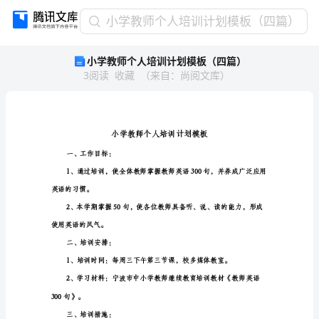
小
小学教师个人培训计划模板（四篇）
学
小学教师个人培训计划模板（四篇）
教
3
阅读
收藏
（
来自
：
尚阅文库
）
师
个
人
培
训
计
一、工作目标：
划