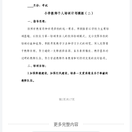
训
计
划
模
2、营造英语学习的环境：
板
一、
工
极性。
作
(2)建立自主合作学习小组。
目
标：
第1页共
1、
通
更多完整内容
过