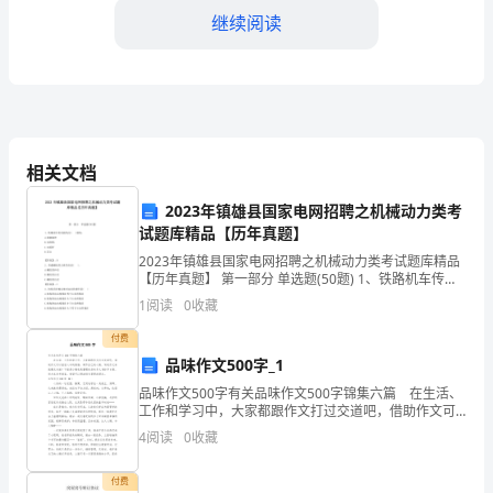
于
继续阅读
喜
爱
读
图书馆更是我假日必去的地方。
书
相关文档
的
2023年镇雄县国家电网招聘之机械动力类考
小
试题库精品【历年真题】
2023年镇雄县国家电网招聘之机械动力类考试题库精品
学
【历年真题】 第一部分 单选题(50题) 1、铁路机车传动
机构为( )机构。A.曲柄摇杆B.双曲柄C.双摇杆D.其它【答
1
阅读
0
收藏
生
案】：B2、普通螺
付费
作
品味作文500字_1
文-
品味作文500字有关品味作文500字锦集六篇 在生活、
工作和学习中，大家都跟作文打过交道吧，借助作文可
读
以宣泄心中的情感，调节自己的心情。写起作文来就毫
4
阅读
0
收藏
无头绪？下面是小编收集整理的品味作文500字6
书-
付费