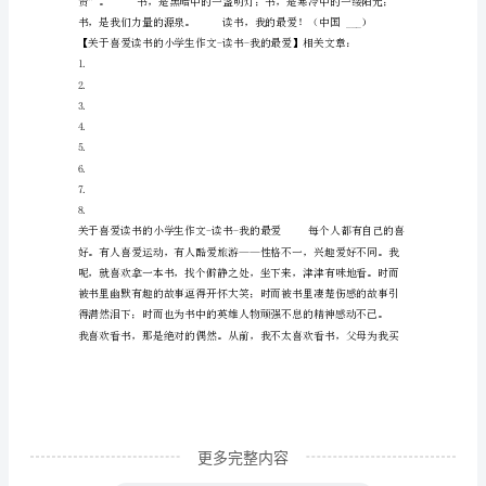
小
学
生
作
文
读
书
我
的
最
爱
关
更多完整内容