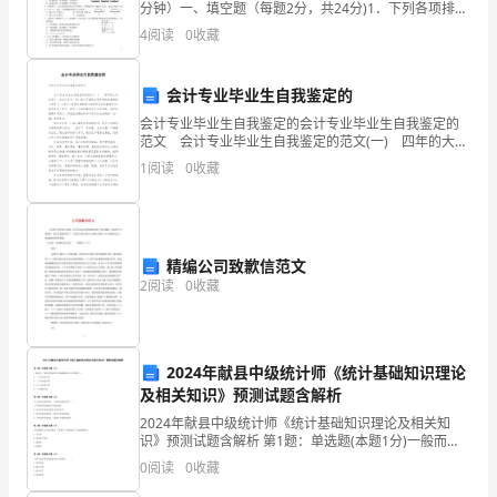
分钟）一、填空题（每题2分，共24分)1．下列各项排列
喜
中，按照尺度的数量级由大到小的是： A．银河系、地
4
阅读
0
收藏
球、原子、分子
好。
有
会计专业毕业生自我鉴定的
会计专业毕业生自我鉴定的会计专业毕业生自我鉴定的
人
范文 会计专业毕业生自我鉴定的范文(一) 四年的大学
结束了，在这几年中，我一直以严谨的立场和积极的热
喜
1
阅读
0
收藏
情投入到学习、工作中，经由良师的精心指导和自
爱
运
精编公司致歉信范文
动，
2
阅读
0
收藏
有
人
2024年献县中级统计师《统计基础知识理论
及相关知识》预测试题含解析
酷
2024年献县中级统计师《统计基础知识理论及相关知
爱
识》预测试题含解析 第1题：单选题(本题1分)一般而
言，发展中国家的外汇储备规模应当足以抵付( )。A.一个
0
阅读
0
收藏
月的进口额B.三个月的进口额C.六个月的进
旅