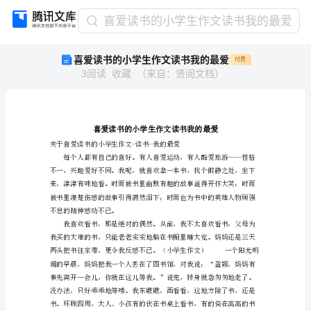
喜
喜爱读书的小学生作文读书我的最爱
爱
喜爱读书的小学生作文读书我的最爱
付费
读
3
阅读
收藏
（
来自
：
贤阅文档
）
书
的
小
学
生
作
文