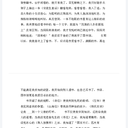
读
书
我
不息的精神感动不已。
的
最
爱
喜
爱
读
书
的