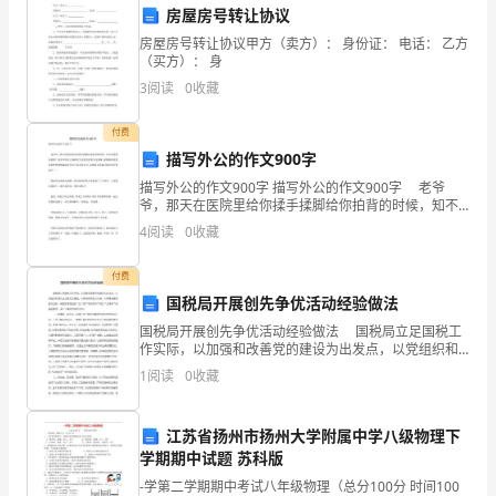
我
1.
房屋房号转让协议
房屋房号转让协议甲方（卖方）： 身份证： 电话： 乙方
的
2.
（买方）： 身
最
3
阅读
0
收藏
3.
爱
4.
付费
描写外公的作文900字
5.
描写外公的作文900字 描写外公的作文900字 老爷
每
爷，那天在医院里给你揉手揉脚给你拍背的时候，知不
6.
知道那是我呢？我亲耳听见大姨和医生说你恐怕熬不过
4
阅读
0
收藏
个
那晚，眼睁睁的看着你的呼吸慢慢减弱直至停止却无能
7.
人
付费
8.
国税局开展创先争优活动经验做法
都
国税局开展创先争优活动经验做法 国税局立足国税工
作实际，以加强和改善党的建设为出发点，以党组织和
有
党员主动参加为基础，以鲜明的特色为内容，以取得显
1
阅读
0
收藏
著成效为目标，根据优秀党组织“五个好”和优异共产党
自
己
江苏省扬州市扬州大学附属中学八级物理下
学期期中试题 苏科版
的
-学第二学期期中考试八年级物理（总分100分 时间100