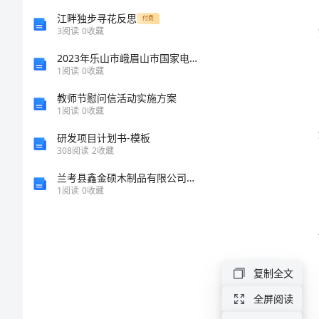
施
江畔独步寻花反思
付费
3
阅读
0
收藏
风
2023年乐山市峨眉山市国家电网招聘之文学哲学类考试题库附答案【综合卷】
1
阅读
0
收藏
险
教师节慰问信活动实施方案
防
1
阅读
0
收藏
范
研发项目计划书-模板
控
308
阅读
2
收藏
制
兰考县鑫金硕木制品有限公司介绍企业发展分析报告
1
阅读
0
收藏
制
度
及
复制全文
措
施
全屏阅读