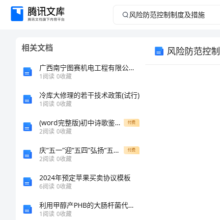
风
险
相关文档
风险防范控制
防
广西南宁图赛机电工程有限公司介绍企业发展分析报告
范
1
阅读
0
收藏
冷库大修理的若干技术政策(试行)
控
1
阅读
0
收藏
制
(word完整版)初中诗歌鉴赏答题技巧1
付费
2
阅读
0
收藏
制
庆“五一”迎“五四”弘扬“五四”演讲稿（二）
付费
2
阅读
0
收藏
度
2024年预定苹果买卖协议模板
及
6
阅读
0
收藏
利用甲醇产PHB的大肠杆菌代谢工程改造
措
1
阅读
0
收藏