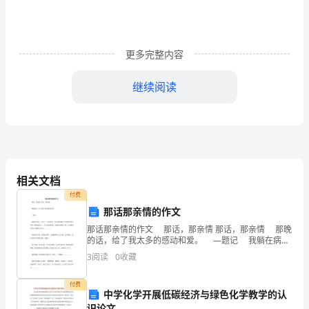
电
大
更多完整内容
《学
前
继续阅读
教
D.幼稚园
育
原
是，幼儿学习的基础是（）
A.直接经验
理》
相关文档
B.间接经验
付费
每
那话那亲情的作文
C.语言经验
日
那话那亲情的作文 那话，那亲情 那话，那亲情 那晚
D.替代经验
的话，给了我太多的感动和爱。 —题记 我躺在病床
一
上，依旧——望着窗外。屏风似的幽蓝天空演绎着明亮
3
阅读
0
收藏
的星、圆盘似的月。一阵风抚过脸颊，几滴
练
A.消灭学习上的差异，获得均衡发展
付费
中学化学开展低碳经济与绿色化学教学的认
试
B.缩小学习上的差距，实现同步发展
识论文