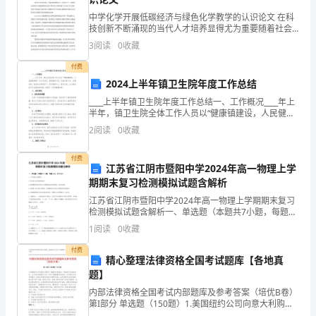
卷
C.显现潜能，得到最大限度的发展
中学化学开展低碳经济与绿色化学教学的认识论文 在科
技创新不断涌现的当代人才培养显得尤为重要随着社会
附
D.取长补短，实现全面发展
的发展我国的教育培养目标已经发生改变从过去的培养
3
阅读
0
收藏
“接班人”向培养“劳动者”转变由“精英教育”
解
付费
A.学前家庭教育
2024上半年镇卫生院年度工作总结
析
____上半年镇卫生院年度工作总结一、工作概况____年上
B.幼儿园
考
半年，镇卫生院全体工作人员以“健康镇建设，人民健康
保障”为工作目标，积极履职尽责，全面开展工作。在镇
C.托幼机构教育
2
阅读
0
收藏
试
党委、政府的正确领导下，我们围绕中心、服务
D.社区学前教育
须
付费
江苏省江阴市暨阳中学2024年高一物理上学
期期末复习检测模拟试题含解析
知：
A.唐代
江苏省江阴市暨阳中学2024年高一物理上学期期末复习
1、
检测模拟试题含解析一、单选题（本题共7小题，每题4
B.南宋
分，共28分）1、下列说法正确的是（ ）A.重力的方向
1
阅读
0
收藏
考
总是指向地心B.滑动摩擦力的方向可以与物体
C.元代
付费
D.商朝
试
精心整理法律资格全国考试题库【各地真
题】
时
内部法律资格全国考试内部题库及参考答案（培优B卷）
A.学前公共教育
第I部分 单选题（150题）1.美国纽约公司向意大利购买
间：
一批智利产的鱼片，价格条件为CFR纽约。买方通过美国