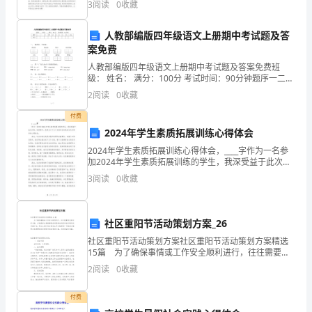
3
阅读
0
收藏
B.幼儿园
银行开出一张不可撤销跟单信用证，证内规定在
150
C.社区学前教育
人教部编版四年级语文上册期中考试题及答
分
案免费
D.托幼机构教育
钟，
人教部编版四年级语文上册期中考试题及答案免费班
级： 姓名： 满分：100分 考试时间：90分钟题序一二三
本
四五六七八九总分得分一、 看拼音，写词语。 zhú jiàn
2
阅读
0
收藏
A.迎合幼儿家长的愿望
卷
B.遵循儿童身心发展的规律
付费
2024年学生素质拓展训练心得体会
满
2
11
第页共页
2024年学生素质拓展训练心得体会，____字作为一名参
分
加2024年学生素质拓展训练的学生，我深受益于此次训
练，收获颇丰。我将从以下几个方面来谈谈我在这次训
3
阅读
0
收藏
练中的心得体会。首先，这次训练让我更加意识到
为
100
社区重阳节活动策划方案_26
分。
社区重阳节活动策划方案社区重阳节活动策划方案精选
15篇 为了确保事情或工作安全顺利进行，往往需要预
2、
先制定好方案，方案是综合考量事情或问题相关的因素
2
阅读
0
收藏
后所制定的书面计划。那么大家知道方案怎么写才规范
请
吗
付费