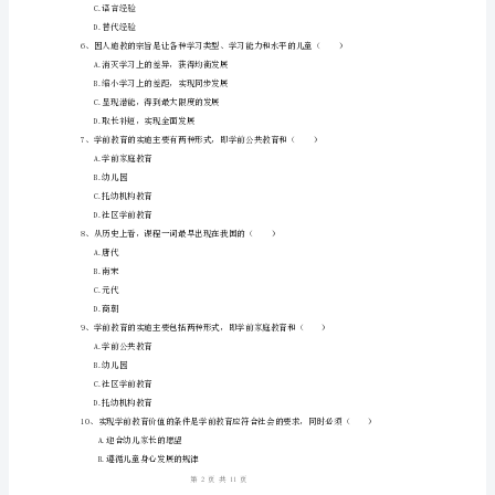
C.咨询接待日
卷
D.家长会
附
A.陶行知
解
B.陈鹤琴
析
C.张宗麟
D.张雪门
2024
国
A.育婴堂
家
B.蒙养院
开
C.保育院
放
大
1
11
第页共页
学