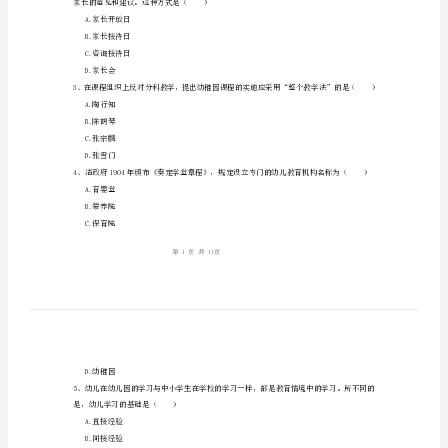
前
姓名：
______
教
考号：
______
育
原
1、教师专业化发展的核心问题是（）
理》
A.园本教研
每
B.教师职业的专业化
C.教师专业发展学校
日
D.在职培训
一
家长的意见和建议。这种方式是（）
练
A.家长开放日
试
B.家长接待日