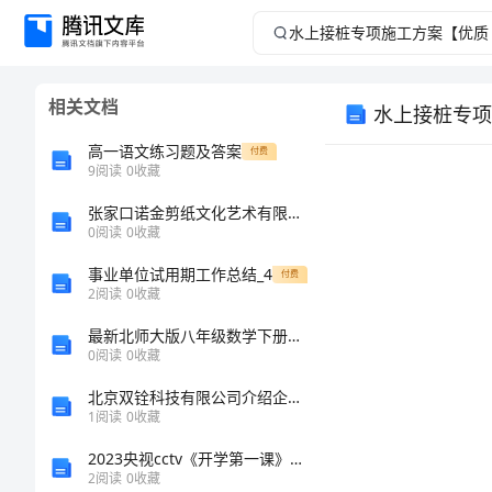
水
上
相关文档
水上接桩专项
接
高一语文练习题及答案
付费
桩
9
阅读
0
收藏
张家口诺金剪纸文化艺术有限公司介绍企业发展分析报告
专
0
阅读
0
收藏
项
事业单位试用期工作总结_4
付费
2
阅读
0
收藏
施
最新北师大版八年级数学下册期末模拟考试及参考答案
0
阅读
0
收藏
工
北京双铨科技有限公司介绍企业发展分析报告
方
1
阅读
0
收藏
2023央视cctv《开学第一课》观后感
案
2
阅读
0
收藏