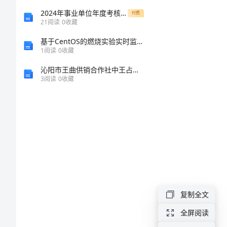
【优
2024年事业单位年度考核个人工作总结以及2024计划
付费
21
阅读
0
收藏
质
基于CentOS的燃烧实验实时监控系统的开题报告
1
阅读
0
收藏
安
沁阳市王曲供销合作社中王占购销站介绍企业发展分析报告
庆
3
阅读
0
收藏
港
长
风
港
区
一
复制全文
期
全屏阅读
水