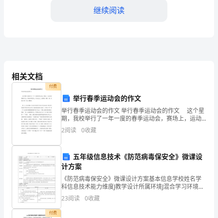
书
继续阅读
范
本
职务：
一
委
受委托人姓名：
相关文档
托
付费
性别：
举行春季运动会的作文
人
举行春季运动会的作文 举行春季运动会的作文 这个星
期，我校举行了一年一度的春季运动会，赛场上，运动
年龄：
姓
员们都拼尽全力，争取为班级争光，在运动会上，演绎
2
阅读
0
收藏
着一幕有一幕，在我心中有一幕，最精彩。 第一天
名：
工作单位：
**，
五年级信息技术《防范病毒保安全》微课设
职务：
计方案
身
《防范病毒保安全》微课设计方案基本信息学校姓名学
科信息技术能力维度J教学设计所属环境J混合学习环境微
份
住址：
能力点B2微课程设计与制作教学环境本片段微课应用在
23
阅读
0
收藏
学生自主学习本节理论课课前的环节。课题名称防范病
证
毒
电话：
付费