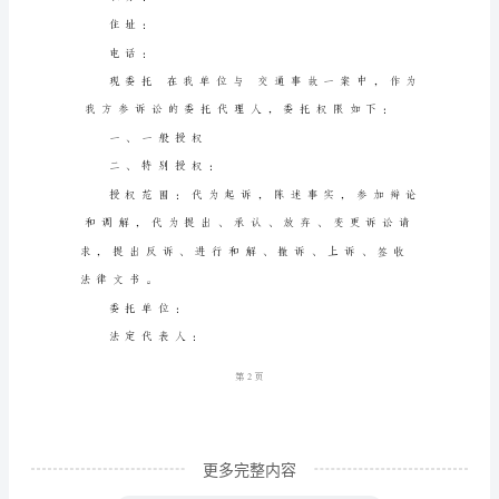
书
委托人：受委托人:
范
本
两
篇
委托单位名称：
交
住所地：
通
事
故
处
理
1
第页
委
托
更多完整内容