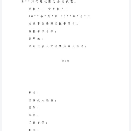
本
地址：**
两
篇
联系电话：**
交
邮编：**
通
事
故
处
理
委
托