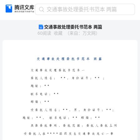
交
交通事故处理委托书范本 两篇
通
交通事故处理委托书范本 两篇
事
60
阅读
收藏
（
来自
：
万文网
）
故
处
理
委
托
书
范