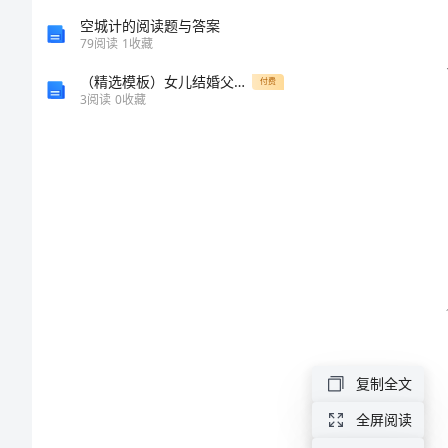
方
空城计的阅读题与答案
79
阅读
1
收藏
案
（精选模板）女儿结婚父亲致辞
付费
3
阅读
0
收藏
2024
年
学
校
交
通
安
识。
全
复制全文
工
全屏阅读
作