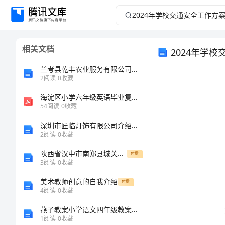
2024
年
相关文档
2024年学
学
兰考县乾丰农业服务有限公司介绍企业发展分析报告
校
2
阅读
0
收藏
交
海淀区小学六年级英语毕业复习试卷
54
阅读
0
收藏
通
深圳市匠临灯饰有限公司介绍企业发展分析报告
2
阅读
0
收藏
安
陕西省汉中市南郑县城关第一中学高三物理上学期期末试卷含解析
付费
3
阅读
0
收藏
全
美术教师创意的自我介绍
付费
工
4
阅读
0
收藏
燕子教案小学语文四年级教案学案教学反思设计
作
1
阅读
0
收藏