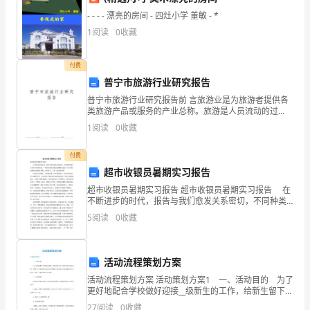
读
- - - - 漂亮的房间 - 四灶小学 董敏 - *
1
阅读
0
收藏
完
朱
付费
自
普宁市旅游行业研究报告
普宁市旅游行业研究报告前 言旅游业是为旅游者提供各
清
类旅游产品或服务的产业总称。旅游是人员流动的过
程，旅游全过程所需的产品和服务包括：旅游者出游之
1
阅读
0
收藏
的
前的信息服务；旅游过程中的交通、住宿、饮食、游
览、购物、
《春》，
付费
超市收银员暑期实习报告
望
超市收银员暑期实习报告 超市收银员暑期实习报告 在
不断进步的时代，报告与我们愈发关系密切，不同种类
着
的报告具有不同的用途。一听到写报告就拖延症懒癌齐
5
阅读
0
收藏
复发？以下是收集的超市收银员暑期，仅供参考，大家
窗
一
外
活动流程策划方案
阳
活动流程策划方案 活动策划方案1 一、活动目的 为了
更好地配合学校做好迎接__级新生的工作，给新生留下美
光
好的第一印象，人文学院学生会结合以往迎新工作经
27
阅读
0
收藏