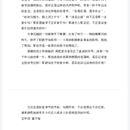
读
春
起来，按捺不住也要读一读春天。
600
字
作
文
望
涟漪。
春
读
春
600
字
作