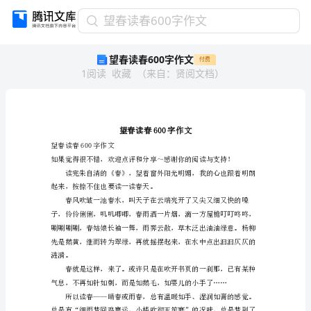
望
望春读春600字作文
春
望春读春600字作文
付费
读
1
阅读
收藏
（
来自
：
贤阅文档
）
春
600
字
作
文
望
望春读春600字作文
春