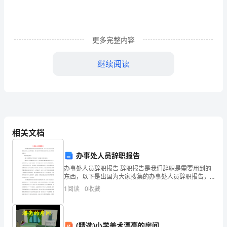
分
享
～
更多完整内容
感
继续阅读
谢
你
的
五年级:董子瑜
阅
相关文档
读
办事处人员辞职报告
与
办事处人员辞职报告 辞职报告是我们辞职是需要用到的
东西，以下是出国为大家搜集的办事处人员辞职报告，
支
供大家参考和借鉴!更多资讯尽在辞职报告栏目! 尊敬的各
1
阅读
0
收藏
位领导： 我十分遗憾在
持！
(精选)小学美术漂亮的房间