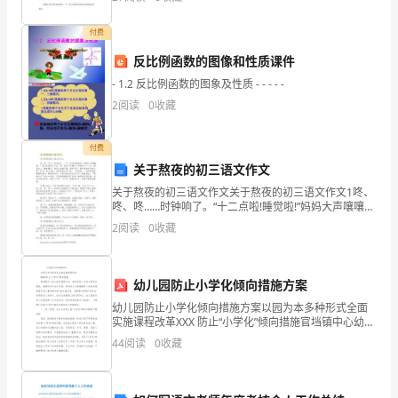
验，针对本年新生工作特点，草拟__年新生接待工
明
付费
媚，
反比例函数的图像和性质课件
我
- 1.2 反比例函数的图象及性质 - - - - -
2
阅读
0
收藏
的
心
付费
关于熬夜的初三语文作文
也
关于熬夜的初三语文作文关于熬夜的初三语文作文1咚、
跟
咚、咚……时钟响了。“十二点啦!睡觉啦!”妈妈大声嚷嚷
着。”我无奈地爬上了床，唉，看完了轩辕剑，刚刚到了
2
阅读
0
收藏
着
十二点。躺在床上，翻来覆去，却怎么也睡不着。便
明
幼儿园防止小学化倾向措施方案
朗
幼儿园防止小学化倾向措施方案以园为本多种形式全面
实施课程改革XXX 防止“小学化”倾向措施官垱镇中心幼儿
起
园自建园以来，始终坚持 “为幼儿提供充满爱，尊重和快
44
阅读
0
收藏
乐成长环境，促进幼儿全面健康有个性的发展，创
来，
按