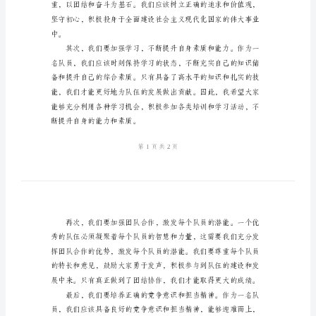
式
上
的关怀和指导。
的
发
言
稿
范
本
2024
年