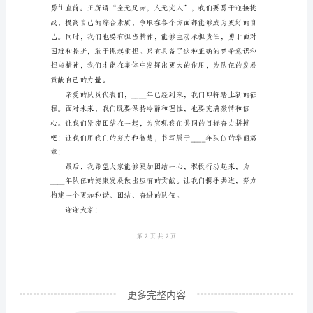
队
中。
员
代
表
在
建
队
仪
断提升自身的能力和素质。
式
上
的
发
更多完整内容
言