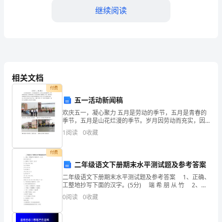
稿
继续阅读
范
本
尊
相关文档
敬
付费
的
五一活动新闻稿
领
欢庆五一，凝心聚力 五月是劳动的季节，五月是青春的
季节，五月是山花烂漫的季节。岁月因劳动而充实，因
青春而梦幻，因山花烂漫而心情舒畅！在这五一属于劳
导、
1
阅读
0
收藏
动者特别的节日里河北公司组织开展“精彩生活，快乐工
作
亲
付费
爱
二年级语文下册期末水平测试题及参考答案
二年级语文下册期末水平测试题及参考答案 1、正确、
的
工整地抄写下面的汉字。(5分) 端 希 朋 从 竹 2、读
拼音，写汉字。(24分 bì fēnɡ yǐnɡ lánɡ 水 秀 倒
0
阅读
0
收藏
队
员