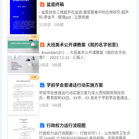
盆底终稿
代
- 盆底动态三维超声在盆底 器官脱垂中的应用研究 超声
科 廖金平 - 整理ppt - 立题依据
表
32
阅读
0
收藏
们：
贡献自己的力量。
付费
大
大班美术公开课教案《我的名字创意》
家
- $number{01} - - 大班美术公开课教案《我的名字创
意》 - 2023-12-22 - 汇报人：
好！
2
阅读
0
收藏
我
付费
很
学前学会普通话行动实施方案
学前学会普通话行动实施方案为深入贯彻国务院扶贫
荣
章！
办、教育部和XX区、XX市、XX 县关于学前学会普通话行
动相关精神，加快推进我镇学前学 会普通话行动的速
幸
1
阅读
0
收藏
度，特制定本方案。一、 工作目标通过实施学前学会普
能
行政权力运行流程图
够
行政权力运行流程图一、行政许可1-1、公共场所卫生许
可 SHAPE \* MERGEFORMAT 承办机构：市政务服务中