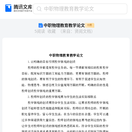
中
中职物理教育教学论文
职
中职物理教育教学论文
付费
物
5
阅读
收藏
（
来自
：
贤阅文档
）
理
教
育
教
学
论
文