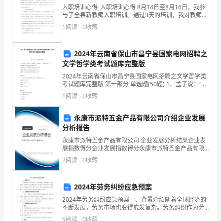
任
入职培训心得_入职培训心得 8月14日至8月16日，我参
与了全县新教师入职培训。通过3天的培训，我对教师这
务
个职业的内涵有了更深一层的了解。这次新教师培训的
1
阅读
0
收藏
内容非常丰富，包括怎样做一个优秀的教师
的。
每
2024年云南省保山市昌宁县国家电网招聘之
文学哲学类考试题库完整版
一
2024年云南省保山市昌宁县国家电网招聘之文学哲学类
考试题库完整版 第一部分 单选题(50题) 1、孟子说：“民
节
为贵，社稷次之，君为轻。”说明他已经（）A.认识到人
1
阅读
0
收藏
民群众是历史的创造者B.认识到
课
高。
永康市派特五金产品有限公司介绍企业发展
都
分析报告
有
永康市派特五金产品有限公司 企业发展分析结果企业发
展指数得分企业发展指数得分永康市派特五金产品有限
公司综合得分说明：企业发展指数根据企业规模、企业
相
2
阅读
0
收藏
创新、企业风险、企业活力四个维度对企业发展情况进
行评
应
2024年劳务纠纷应急预案
的
2024年劳务纠纷应急预案一、背景介绍随着全球经济的
不断发展，劳务市场也变得愈发复杂。劳务纠纷作为劳
教
务关系中的重要问题，对于维护劳动者的权益和稳定社
9
阅读
0
收藏