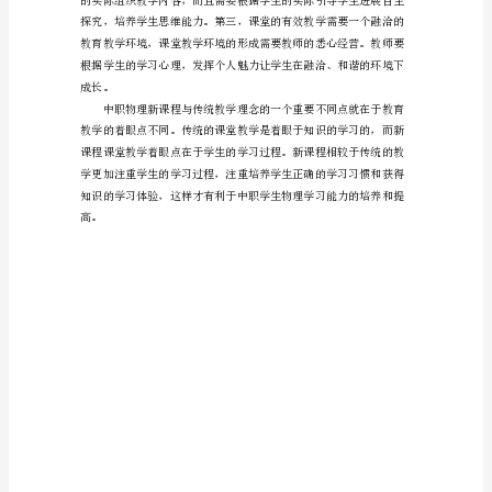
明
确
的
目
标
引
领
教
学
情
境
的