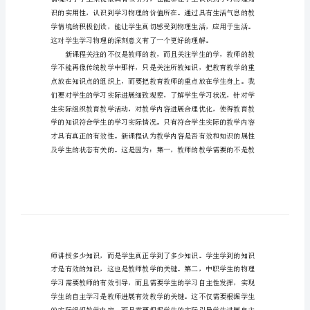
中
职
物
教师创设教学情境的重要方面。
理
教
育
教
学
论
文
1.
以