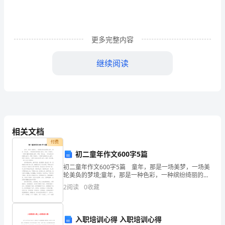
创
设
更多完整内容
教
继续阅读
师
的
教
学
相关文档
都
付费
初二童年作文600字5篇
是
初二童年作文600字5篇 童年，那是一场美梦，一场美
有
轮美奂的梦境;童年，那是一种色彩，一种缤纷绮丽的绚
烂;童年，那是一种奢侈，一种难以重来的奢望;童年，那
2
阅读
0
收藏
教
是一种自由，一种无拘无束的畅快;童年，那是一
学
入职培训心得 入职培训心得
成长。