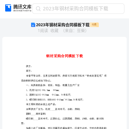
2023
2023年钢材采购合同模板下载
年
2023年钢材采购合同模板下载
付费
钢
1
阅读
收藏
（
来自
：
豆柴
）
材
采
购
合
同
模
板
供方：