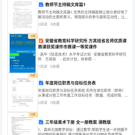
州
教师节主持稿文库篇1
“赞
教师节主持稿文库篇1 优秀的主持稿能够让观众更好地了
解活动的主题和意义，增强观众的参与度和互动性，让
成
整个活动更加生动有趣。优秀的教师节主持稿文库应该
2
阅读
0
收藏
是怎样的？快来学习教师节主持稿文库的撰写技巧，
良
付费
著
安徽省教育科学研究所 方其桂省名师优质课
赛课获奖课件市赛课一等奖课件
花
- 高中《信息技术》水平考试计划 - 安徽省教育科学研究
所 方其桂 - 初步计划，供参照 - -
苑”
1
阅读
0
收藏
项
付费
目
年度岗位职责与目标任务表
果才予签收。
年度岗位职责与目标任务表姓 名所在单位职务（职称）
的
八、关于违约责任
从事或分管工作年度工作目标任务（数量、完成时限、
标准）审核意见签名： 年 月 日批准意见 签名：
2
阅读
0
收藏
钢
材
付费
三年级美术下册 全一册教案 湘教版
供
1、森林王国教学目标：通过教学,帮助学生进一步把握不
同动物的形象特征,通过想象画出常见动物在森林里快乐