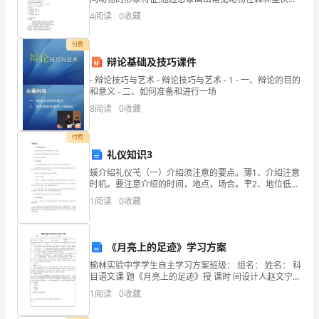
应
生活的情景,培养学生热爱动物,热爱自然的思想感情,发展
4
阅读
0
收藏
他们的想象力和绘画表现能力。教学重点与难点：
达
付费
成
2
辩论基础及技巧课件
如
- 辩论技巧与艺术 - 辩论技巧与艺术 - 1 - 一、辩论的目的
和意义 - 二、如何准备和进行一场
下
8
阅读
0
收藏
协
付费
议。
礼仪知识3
螇介绍礼仪芅（一）介绍须注意的要点。薄1、介绍注意
一、
时机。要注意介绍的时间，地点，场合。肀2、地位低的
人需要首先要向地位高的人首先介绍自己。蒇3、介绍方
所
1
阅读
0
收藏
式：简明扼要。芆（二）自我介绍。蚂1、做自我介绍的
供
《月亮上的足迹》学习方案
钢
榆林实验中学学生自主学习方案班级： 组名： 姓名： 科
材
目语文课 题《月亮上的足迹》授 课时 间设计人赵文宁
刘喜娟
1
阅读
0
收藏
品