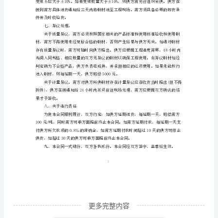
供
方：
证明书(抄件)。
需
方：
本
四、结算方式及价格
着
平
等
算。
合
作、
1
互
惠
更多完整内容
互