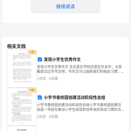
继续阅读
利
的
原
则，
相关文档
供
付费
需
五、交货地点及交货方式。
发现小学生优秀作文
发现小学生优秀作文 无论是在学校还是在社会中，大家
交货地点：杭州市三里洋码头等。
双
都尝试过写作文吧，写作文可以锻炼我们的独处习惯，
让自己的心静下来，思考自己未来的方向。那要怎么写
方
1
阅读
0
收藏
好作文呢？以下是的发现小学生优秀作文，仅供参考，
欢
就
付费
小学书香校园创建活动阶段性总结
需
小学书香校园创建活动阶段性总结小学书香校园创建活
方
动是一项旨在推动小学生阅读和培养良好阅读习惯的活
动。通过开展各种形式的阅读活动，激发小学生的阅读
3
阅读
0
收藏
杭
兴趣，增加阅读时间，提升阅读能力。以下是对小学书
件并及时收验货。
香校园创
七、异议处理。