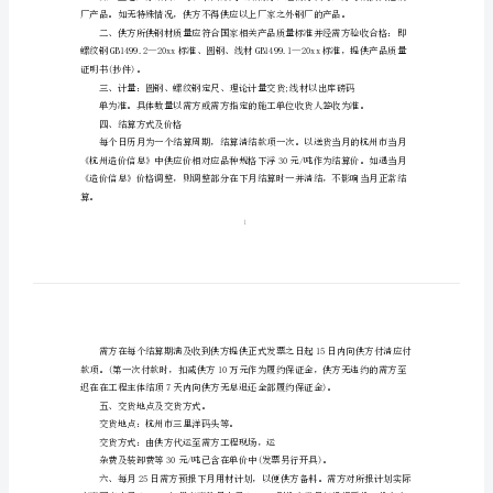
需方：
下
载
目的钢材供应达成如下协议。
钢
1、线材(Q235)Φ6.5mmΦ8mm;
材
采
购
本工程所需的全部上述产品。
合
同
圆钢____湖州富钢;
模
板
管。
下
载