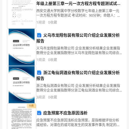
采
年级上册第三章一元一次方程方程专题测试试卷
4
关物
的
、其他相
资
准
（解析版含答案）
西安交通大学附属中学分校数学七年级上册第三章一元
样
一次方程方程专题测试 考试时间：90分钟；命题人：教
研组考生注意：1、本卷分第I卷（选择题）和第Ⅱ卷（非
计
1
阅读
0
收藏
选择题）两部分，满分100分，考试时间90分钟2
筒
收液
定剂
全
空白
样
标签
空白
滤膜/滤
、吸
、固
、
程
、
品
、
划
义乌市龙翔包装有限公司介绍企业发展分析
报告
①
义乌市龙翔包装有限公司 企业发展分析结果企业发展指
器使用记录、作业
导书、
准设
、反馈信
、
测计划
、电
充
数得分企业发展指数得分义乌市龙翔包装有限公司综合
得分说明：企业发展指数根据企业规模、企业创新、企
1
阅读
0
收藏
分
业风险、企业活力四个维度对企业发展情况进行评价。
该企
了
浙江龟仙洞酒业有限公司介绍企业发展分析
绳索
等等
、费用申请
报告
解
浙江龟仙洞酒业有限公司 企业发展分析结果企业发展指
数得分企业发展指数得分浙江龟仙洞酒业有限公司综合
该
得分说明：企业发展指数根据企业规模、企业创新、企
3
阅读
0
收藏
业风险、企业活力四个维度对企业发展情况进行评价。
项
该企
付费
监
应急预案不应急原因浅析
应急预案不应急原因浅析应急预案，是指根据评估分析
测
或经验，对潜在的或可能发生的突发事件事先 制定的应