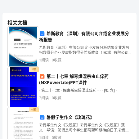
工
作
1、
相关文档
充
解该
的
的
①
分了
项监测任务
目
确
希斯教育（深圳）有限公司介绍企业发展分
析报告
定
希斯教育（深圳）有限公司 企业发展分析结果企业发展
对
样的
解
楚
采
指数得分企业发展指数得分希斯教育（深圳）有限公司
②
要采
地点周围情况了
清
综合得分说明：企业发展指数根据企业规模、企业创
1
阅读
0
收藏
新、企业风险、企业活力四个维度对企业发展情况进行
样
评价。
付费
负
第二十七章 解毒燥湿杀虫止痒药
熟
样方法
容
的
涤
样
保存
③
悉采
、
器
洗
、
品
(NXPowerLite)PPT课件
责
- 第二十七章 - 解毒杀虫燥湿止痒药 - - - [概 念] -
人
2
阅读
0
收藏
解有关
场
定
④了
现
测
负
付费
暑假学生作文《玫瑰花》
责
暑假学生作文《玫瑰花》暑假学生作文《玫瑰花》范
制
内容
定
样
位
定
样
保
措
样
：确
采
点
、测
项目和数量、采
质量
证
施，采
文 导语：暑假是每个学生都盼望和期待的日子,暑假的
生活是快乐的、丰富的、难忘的… 暑假作文1 这个暑
1
阅读
0
收藏