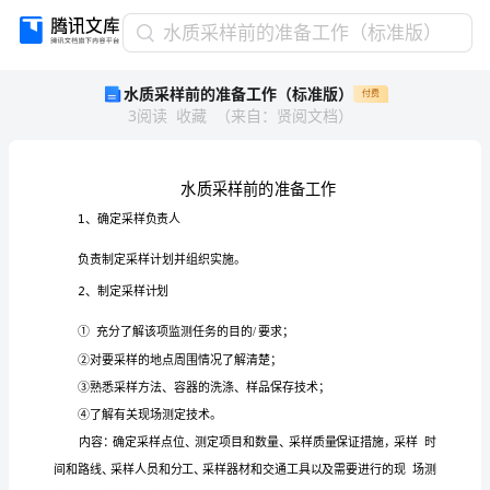
水
水质采样前的准备工作（标准版）
质
水质采样前的准备工作（标准版）
付费
采
3
阅读
收藏
（
来自
：
贤阅文档
）
样
前
的
准
备
工
作