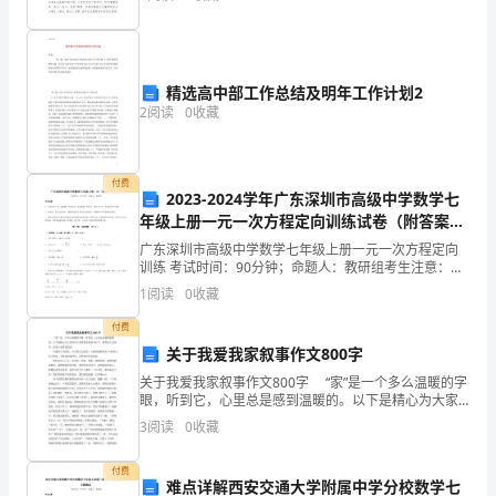
定
假过得漫长又短暂，感觉每天清晨的太阳升
采
线
样
样
材
交
的
场
间和路
、采
人员和分工、采
器
和
通工具以及需要进行
现
样
精选高中部工作总结及明年工作计划2
2
阅读
0
收藏
计
定
安全保
等
项目和
证
划
付费
并
2023-2024学年广东深圳市高级中学数学七
年级上册一元一次方程定向训练试卷（附答案详
组
3
样
材
场
定
的
、采
器
与现
测
仪器
准
解）
广东深圳市高级中学数学七年级上册一元一次方程定向
训练 考试时间：90分钟；命题人：教研组考生注意：
织
1、本卷分第I卷（选择题）和第Ⅱ卷（非选择题）两部
1
阅读
0
收藏
分，满分100分，考试时间90分钟2、答卷前，考生务
实
样
材
样
样
容
辅助
备
①
采
器
主要是采
仪器、
品
器、
设
付费
施。
关于我爱我家叙事作文800字
关于我爱我家叙事作文800字 “家”是一个多么温暖的字
2、
眼，听到它，心里总是感到温暖的。以下是精心为大家
场
定
光光度
等
的关于我爱我家叙事800字，推荐给大家参考，欢送大家
②
现
测
仪器主要是计、仪、分
计
制
3
阅读
0
收藏
前来阅读。 鸟巢是小鸟的家，天空是白云
定
付费
难点详解西安交通大学附属中学分校数学七