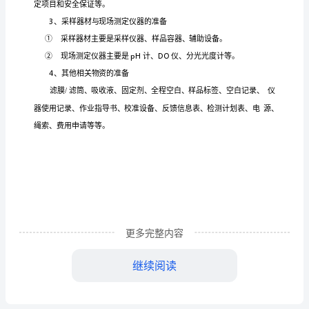
（标
准
版）
水
1
定
样负
质
、确
采
采
样
前
负
定
样
并组
实
责制
采
计划
织
的
更多完整内容
准
继续阅读
备
2
定
样
、制
采