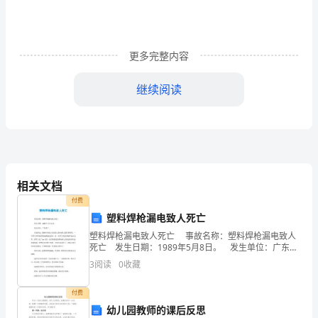
到
了
更多完整内容
4
继续阅读
月，
现
就
第
有序开展，规范的市场。
相关文档
一
付费
季
塑料焊枪漏电致人死亡
塑料焊枪漏电致人死亡 事故名称：塑料焊枪漏电致人
度
死亡 发生日期：1989年5月8日。 发生单位：广东某
厂。 事故经过，烧碱车间派3名防腐工到电解工段焊塑
的
3
阅读
0
收藏
到了进一步提高。
料管。一名焊工用焊枪焊接电解液支管后，
工
付费
幼儿园教师的课后反思
作