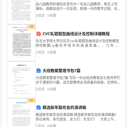
幼儿园教师的课后反思作为一名幼儿园教师，每天上完
做
课后，我都会进行一次反思，梳理一天的教学过程，总
结自己的不足和进步之处。下面是我最近的一次课后反
规范服务起到了积极的作用。
3
阅读
0
收藏
一
思，共5500字。第一节课：音乐课今天的音乐课上，我
带领
下
付费
CVC轧辊辊型曲线设计及控制详细教程
总
东北大学硕士学位论文cvc轧辊辊型曲线设计及控制模型
研究摘 要( q 着 科 学 技 术 的 高 速 发 展 ， 、 几 年 来
结。
费中、班组的车辆是维
我 国 。 作 为 基 础 工 业 得 至 。 了 迅速发展。在钢铁
2
阅读
0
收藏
工
今
年
大班教案整理书包7篇
工程管理组xx
的
大班教案整理书包7篇 写好一份出色的教案会引发同学们
对于课堂的兴趣，这也是教师必须具备的技能，优秀的
工
教案都是根据自己的教学目标来拟定的，下面是小编为
0
阅读
0
收藏
您分享的大班教案整理书包7篇，感谢您的参阅。
20xx年4月15日
作
付费
两
精选新年联欢会的演讲稿
精选新年联欢会的演讲稿 精选新年联欢会的演讲稿篇1
随
各位来宾、各位团友、女士们、先生们！ 大家上午
好！ 在这辞旧迎新的日子里，我们夕阳红艺术团的家
2
阅读
0
收藏