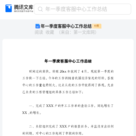
年
年一季度客服中心工作总结
一
年一季度客服中心工作总结
付费
季
阅读
收藏
（
来自
：
第一文库网
）
度
客
服
中
心
工
作