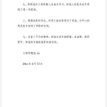
总
结
到了落实。
时
间
过
的
查询系统。
真
快，
转
作起到了配合作用。
眼
20xx
年
就