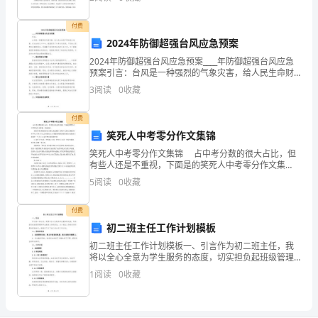
着
人在此欢聚一堂。首先请允许我向大家致以节日的问候
我
付费
2024年防御超强台风应急预案
国
2024年防御超强台风应急预案____年防御超强台风应急
预案引言：台风是一种强烈的气象灾害，给人民生命财
经
产带来极大危害。在过去的几十年中，我国经历了许多
3
阅读
0
收藏
台风灾害，不仅给人民带来沉重的损失，还暴露了我们
济
付费
情
笑死人中考零分作文集锦
况
笑死人中考零分作文集锦 占中考分数的很大占比，但
有些人还是不重视，下面是的笑死人中考零分作文集
的
锦，欢送阅读。 做任何事,假设没有动力那么无法做好.
5
阅读
0
收藏
而每个人的动力源泉各有不同,只有人与人之间的动力
好
付费
转，
初二班主任工作计划模板
初二班主任工作计划模板一、引言作为初二班主任，我
客
将以全心全意为学生服务的态度，切实担负起班级管理
和学生教育工作的责任。为了保证工作的有序开展和高
服
1
阅读
0
收藏
效执行，我制定了以下初二班主任工作计划。二、目标
和任务1
中