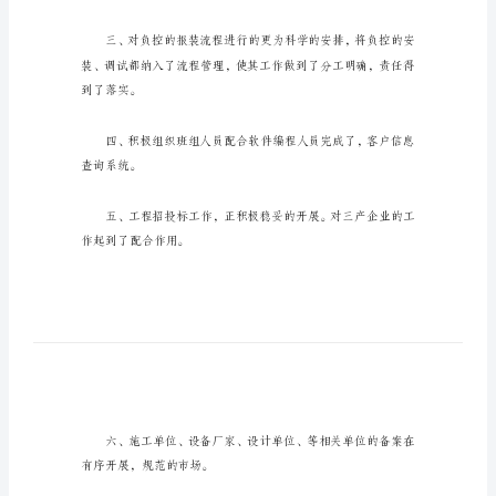
总
结
年
一
季
度
XX,的增长。
客
服
中
心
工
作