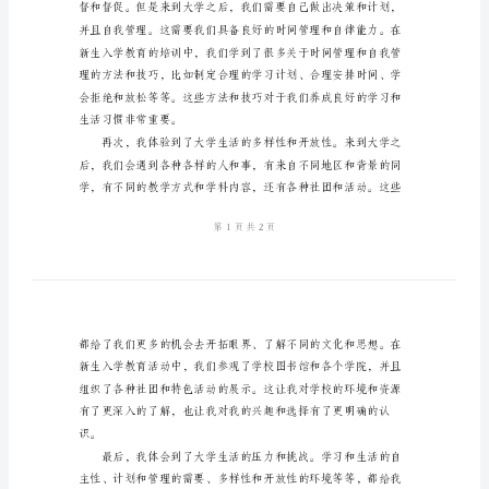
得
体
会
新
学
期
新
生
入
学
教