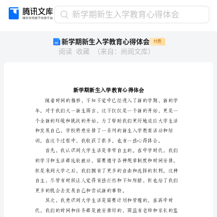
新
新学期新生入学教育心得体会
学
新学期新生入学教育心得体会
付费
期
阅读
收藏
（
来自
：
尚阅文库
）
新
生
入
学
教
育
心