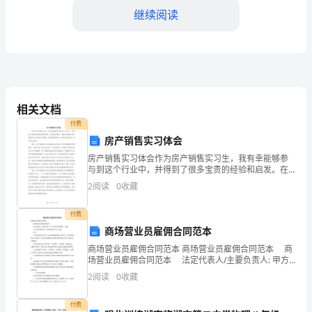
知
继续阅读
不
觉
中
已
相关文档
经
付费
房产销售实习体会
进
房产销售实习体会作为房产销售实习生，我有幸能够参
与到这个行业中，并得到了很多宝贵的经验和启发。在
入
识。
这篇文章中，我将分享我在房产销售实习中的体会和感
2
阅读
0
收藏
悟，希望能够给新入行的同学们提供一些参考和指导。
了
首先，房
付费
新
商场营业员雇佣合同范本
的
商场营业员雇佣合同范本 商场营业员雇佣合同范本 商
场营业员雇佣合同范本 法定代表人/主要负责人: 甲方
学
(用人单位称号): 地址 乙方(劳动者姓名): 居民身份证号
2
阅读
0
收藏
码: 住址: 鉴于:
期，
付费