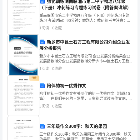
强化训练湖南临湘市第二中学物理八年级
新
（下册）冲刺练习专题练习试卷（附答案详解）
的
湖南临湘市第二中学物理八年级（下册）冲刺练习专题
练习 考试时间：90分钟；命题人：教研组考生注意：
学
1、本卷分第I卷（选择题）和第Ⅱ卷（非选择题）两部
1
阅读
0
收藏
分，满分100分，考试时间90分钟2、答卷前，考生务
年。
新乡市中昆土石方工程有限公司介绍企业发
对
展分析报告
我更加有信心去面对困难和挑战。
新乡市中昆土石方工程有限公司 企业发展分析结果企业
于
发展指数得分企业发展指数得分新乡市中昆土石方工程
有限公司综合得分说明：企业发展指数根据企业规模、
我
1
阅读
0
收藏
企业创新、企业风险、企业活力四个维度对企业发展情
况进
们
付费
陪伴的初一优秀作文
大
陪伴的初一优秀作文有关陪伴的初一优秀作文（精选10
篇） 在我们平凡的日常里，大家都尝试过写作文吧，
一
作文一定要做到主题集中，围绕同一主题作深入阐述，
3
阅读
0
收藏
切忌东拉西扯，主题涣散甚至无主题。相信很多朋友都
新
生
三年级作文300字：秋天的果园
而
三年级作文300字：秋天的果园三年级作文300字：秋天
的果园 秋天的果园里，葡萄像一串串又大又圆的珍