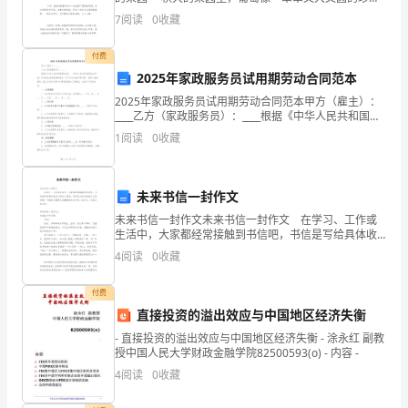
珠，又透又亮，引得小朋友口水直流。下面是语文迷整
言，
7
阅读
0
收藏
理提供的秋天的果园作文，希望对你有帮助。
这
付费
不
2025年家政服务员试用期劳动合同范本
2025年家政服务员试用期劳动合同范本甲方（雇主）：
仅
____乙方（家政服务员）：____根据《中华人民共和国劳
动法》、《中华人民共和国劳动合同法》以及相关法律
1
阅读
0
收藏
仅
法规的规定，甲乙双方本着平等自愿、协商一致
是
未来书信一封作文
一
未来书信一封作文未来书信一封作文 在学习、工作或
生活中，大家都经常接触到书信吧，书信是写给具体收
个
信人的私人通信。你所见过的书信是什么样的呢？下面
4
阅读
0
收藏
是小编帮大家整理的未来书信一封作文，欢迎大家分
新
享。
付费
的
直接投资的溢出效应与中国地区经济失衡
开
- 直接投资的溢出效应与中国地区经济失衡 - 涂永红 副教
授中国人民大学财政金融学院82500593(o) - 内容 -
始，
4
阅读
0
收藏
更