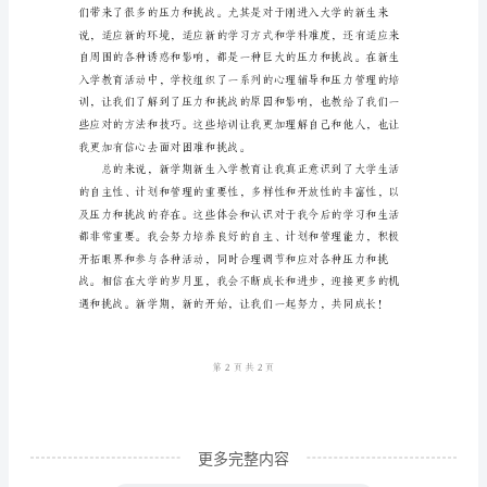
育
心
得
体
会
生活习惯非常重要。
随
着
时
间
的
推
移，
不
更多完整内容