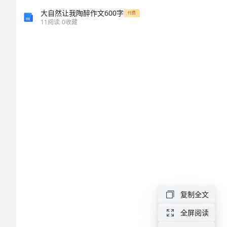
本
大自然让我陶醉作文600字
付费
11
阅读
0
收藏
科
电
子
商
务
毕
业
论
文
本
复制全文
科
全屏阅读