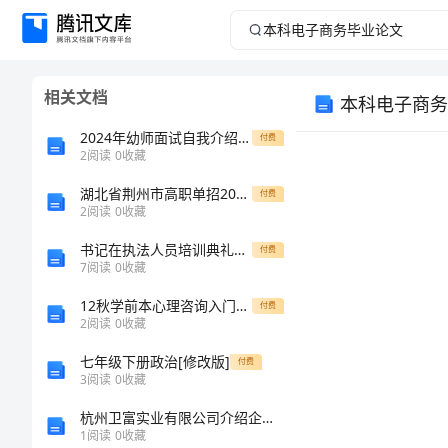
本
科
相关文档
本科电子商务
电
2024年幼师面试自我介绍简洁版
付费
子
2
阅读
0
收藏
湖北省荆州市高职单招2023年英语自考模拟考试含答案
商
付费
2
阅读
0
收藏
务
书记在执法人员培训典礼发言模板
付费
7
阅读
0
收藏
毕
12秋学前本心理咨询入门作业二、三答案
付费
2
阅读
0
收藏
业
七年级下册政治[修改版]
付费
论
3
阅读
0
收藏
杭州卫富实业有限公司介绍企业发展分析报告
文
1
阅读
0
收藏