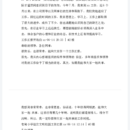
作
总
完成工作任务，总结起来收获颇多！
结
汇
报
开
公司领导、部门领导的正确引导。
场
白
1、
律
在xx年，
回
春
晖