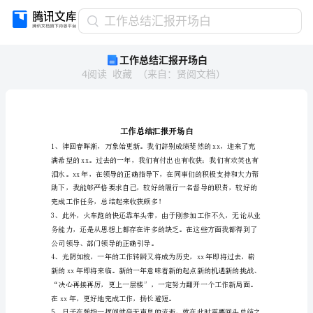
工
工作总结汇报开场白
作
工作总结汇报开场白
总
4
阅读
收藏
（
来自
：
贤阅文档
）
结
汇
报
开
场
白
工