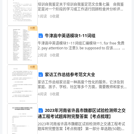
过
培训自我鉴定关于培训自我鉴定范文合集七篇 自我鉴
定是对一个阶段的学习或工作进行回顾检查并分析评
去
价，自我鉴定可以提升对发现问题的能力，不如我们来
1
阅读
0
收藏
制定一份自我鉴定吧。如何把自我鉴定做到重点突出
的
呢？以下
付费
一
牛津高中英语模块1-11词组
年，
牛津高中英语模块1~11词组汇编模块一1. for free 免费
2. pay attention to 注意3. be supposed to 应该……，应
我
当……4. do with 处理，处置5.
工作汇报如下：
2
阅读
0
收藏
们
一、学校根本情况
付费
有
家访工作总结参考范文大全
家访工作总结家访是一种高度个性化的服务，它涉及到
付
家庭、孩子、学校、社区等多个方面，需要教师和家长
的密切合作与配合。通过家访，教师可以了解孩子的家
出
4
阅读
0
收藏
庭环境与教育背景，家长可以了解孩子在学校的表现与
教育进展
也
2023年河南省许昌市魏都区试验检测师之交
有
通工程考试题库附完整答案【考点梳理】
2023年河南省许昌市魏都区试验检测师之交通工程考试
收
题库附完整答案【考点梳理】 第一部分 单选题(50题)
1、依据JTGF80/1-2017，在检查项目合格判定时，交通