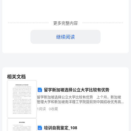
然
的
更多完整内容
xx，
继续阅读
迎
来
了
充
相关文档
满
各位领导：
希
留学新加坡选择公立大学比较有优势
留学新加坡选择公立大学比较有优势 上个月，新加坡
望
管理大学和新加坡南洋理工学院提前到中国招收优秀高
中毕业生。新加坡公立学院校方代表告诉笔者，很多学
1
阅读
0
收藏
的
生计划出国留学，其实是出于就业、找工作容易的考
虑。目前
xx。
培训自我鉴定_108