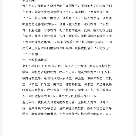
渐，
万
象
始
更
新。
尊敬的领导，各位同事：
我
们
辞
别
成
绩
斐