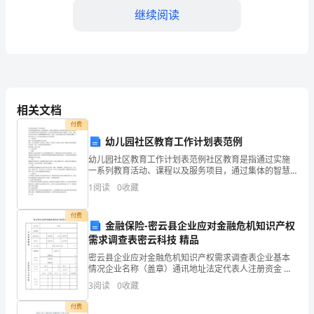
是
继续阅读
XX
水
产
站
相关文档
XX
完成工作任务。
付费
幼儿园社区教育工作计划表范例
岗
幼儿园社区教育工作计划表范例社区教育是指通过实施
位
一系列教育活动、课程以及服务项目，通过集体的智慧
和参与来解决社区中的问题并完成学习和发展的目标。
1
阅读
0
收藏
的
幼儿园社区教育的目标是为儿童提供一个安全，健康，
做出更大贡献。
快乐的学
工
付费
金融保险-密云县企业应对金融危机知识产权
需求调查表密云科技 精品
作
密云县企业应对金融危机知识产权需求调查表企业基本
人
情况企业名称（盖章）通讯地址法定代表人注册资金 万
革创新工作取得更大成果。
元注册时间联系人联系电话电子邮箱职工总数研发人员
3
阅读
0
收藏
员
所占比例 %所属领域主要产品企业科
付费