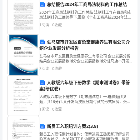
XX。
总结报告2024年工商局法制科的工作总结
经
2024年工商局法制科的工作总结 法制科工作在县局和市
的力量！谢谢！
局法制科的正确领导下,围绕《全市工商系统2024年法制
过
工作要点》,结合金乡县委、县政府开展的“法制建设年”
1
阅读
0
收藏
此致
活动,以开展基层建设年活动为契机,
半
敬礼
驻马店市开发区百灸堂健康养生有限公司介
年
绍企业发展分析报告
XX
来
驻马店市开发区百灸堂健康养生有限公司 企业发展分析
结果企业发展指数得分企业发展指数得分驻马店市开发
的
区百灸堂健康养生有限公司综合得分说明：企业发展指
3
阅读
0
收藏
数根据企业规模、企业创新、企业风险、企业活力四个
努
维度
人教版六年级下册数学《期末测试卷》带答
力
案(研优卷)
人教版六年级下册数学《期末测试卷》一.选择题(共8
工
题，共16分)1.某开发商按照分期付款的形式售房．张明
家购买了一套现价为12万元的新房，购房时需首付（第
作，
1
阅读
0
收藏
一年）款3万元，从第二年起，以后每年应付房款5
现
新员工入职培训方案2(3.8)
将
新员工入职培训计划目旳：使新进员工熟悉和理解公司
旳基本状况，有关部门工作流程及各项制度政策，增强