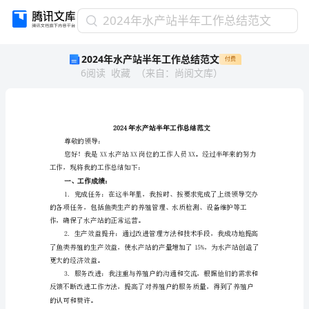
2024
2024年水产站半年工作总结范文
年
2024年水产站半年工作总结范文
付费
水
6
阅读
收藏
（
来自
：
尚阅文库
）
产
站
半
年
工
2024年水产站半年工
作
尊敬的领导：
总