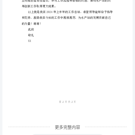
总
结
范
率。
文
尊
敬
的
三、工
作展望：
领
导：
您
好！
我
更多完整内容