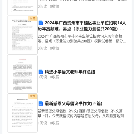
我
对公司旳认同感和归属感。使新近员工可以自觉遵守公
0
阅读
0
收藏
司各项规章制度和行为准则、增强作为公司人旳意识。
的
帮组新近
付费
2024年广西贺州市平桂区事业单位招聘14人
工
历年高频难、易点（职业能力测验共200题）模
作
拟试卷（考点提分）
2024年广西贺州市平桂区事业单位招聘14人历年高频
难、易点（职业能力测验共200题）模拟试卷第一部分
总
单选题(300题)1、秦统一后在全国范围内确立了一套上
0
阅读
0
收藏
下有序的制度体系，其中包括庭议制度，即国
结
如
精选小学语文老师年终总结
下：
3
阅读
0
收藏
一、
工
付费
最新感恩父母倡议书作文(四篇)
作
最新感恩父母倡议书作文(四篇)感恩父母倡议书作文篇一
早上好，今天我倡议的内容是感恩父母。从呱呱落地到
成
现在，数十年岁月我们在父母的关爱下成长，他们为我
1
阅读
0
收藏
们付出了许多辛勤的劳动。许多同学可能不知道：父母
绩：
腰身