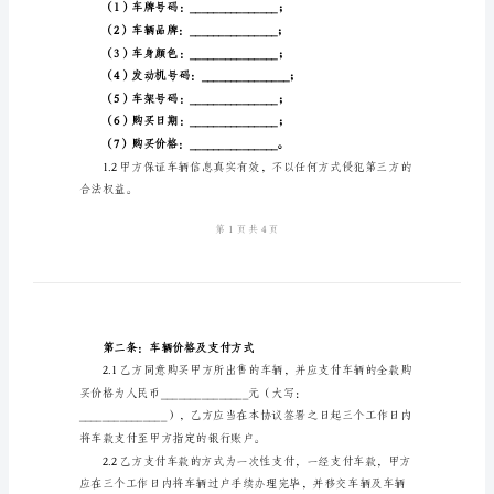
样
乙方：（购买方姓名）
鉴于：
书
样
车主，具有合法的车辆所有权；
本
2024
年
出
租
第一条：出售车辆的基本信息
车
买
卖