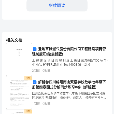
1.\t
继续阅读
了
解
当
地
六、售后服务
相关文档
房
圣地百诚燃气股份有限公司工程建设项目管
地
理制度汇编(最新版)
工 程 建 设 项 目 管 理 制 度 汇 编目 录流程图TOC \o "1-
产
务。
4" \h \u HYPERLINK \l _Toc14003 第一部分
市
2
阅读
0
收藏
七、合作伙伴开发
场
付费
解析卷四川绵阳南山双语学校数学七年级下
册第四章因式分解同步练习B卷（解析版）
的
四川绵阳南山双语学校数学七年级下册第四章因式分解
整
同步练习 考试时间：90分钟；命题人：校教研室考生注
意：1、本卷分第I卷（选择题）和第Ⅱ卷（非选择题）两
1
阅读
0
收藏
八、市场监测和反馈
体
部分，满分100分，考试时间90分钟2、答卷前，
付费