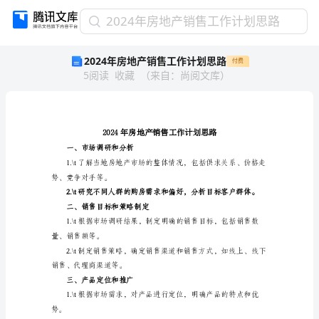
2024
2024年房地产销售工作计划思路
年
2024年房地产销售工作计划思路
付费
房
5
阅读
收藏
（
来自
：
尚阅文库
）
地
产
销
售
工
作
一、市场调研和分析
计