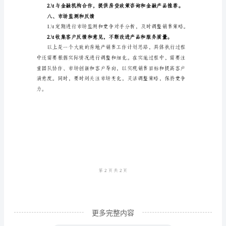
营销等。
计
四、团队建设和培训
划
思
巧。
路
一、
五、客户关系管理
市
场
调
客户关系。
研
和
分
析
更多完整内容