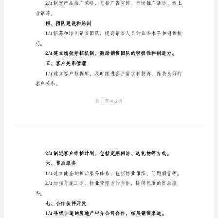
划
势、竞争对手等。
思
二、销售目标和策略制定
路
2024
量、销售额等。
年
房
销售、代理商渠道等。
地
三、产品定位和推广
产
销
售
势。
工
作