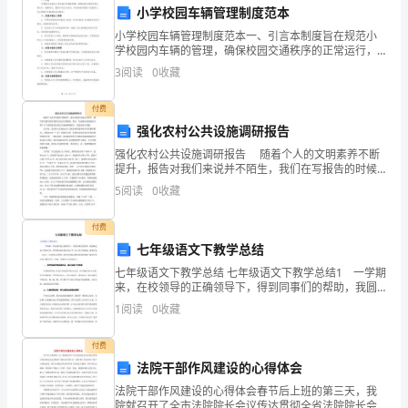
情
小学校园车辆管理制度范本
况，
小学校园车辆管理制度范本一、引言本制度旨在规范小
学校园内车辆的管理，确保校园交通秩序的正常运行，
包
保障学生、教职工的出行安全。所有驾驶车辆进入校园
3
阅读
0
收藏
的人员必须遵守本制度的各项规定。二、校园车辆出入
管理1.
括
付费
供
强化农村公共设施调研报告
强化农村公共设施调研报告 随着个人的文明素养不断
求
提升，报告对我们来说并不陌生，我们在写报告的时候
要注意语言要准确、简洁。写起报告来就毫无头绪？以
5
阅读
0
收藏
关
下是的强化农村公共设施调研报告，欢送阅读与收藏。
力。
系、
付费
七年级语文下教学总结
价
七年级语文下教学总结 七年级语文下教学总结1 一学期
格
来，在校领导的正确领导下，得到同事们的帮助，我圆
满完成了教学任务，思想理论素质和业务水平上有了较
1
阅读
0
收藏
大的提高。我担任高一(3)班、(4)班的语文教学，
走
付费
势、
法院干部作风建设的心得体会
竞
法院干部作风建设的心得体会春节后上班的第三天，我
院就召开了全市法院院长会议传达贯彻全省法院院长会