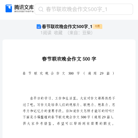
春
春节联欢晚会作文500字_1
节
春节联欢晚会作文500字_1
付费
联
1
阅读
收藏
（
来自
：
豆柴
）
欢
晚
会
作
文
500
字