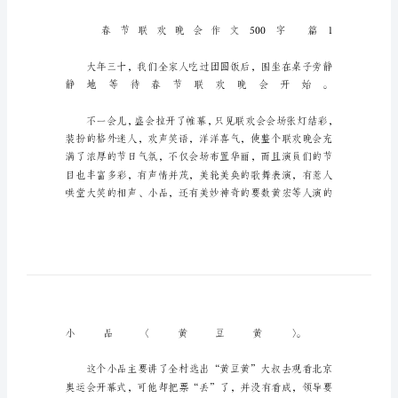
_1
春
节
联
欢
晚
会
作
文
500
字
春