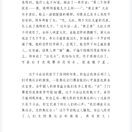
节
联
欢
晚
会
作
文
500
字
（通
用
29
篇）