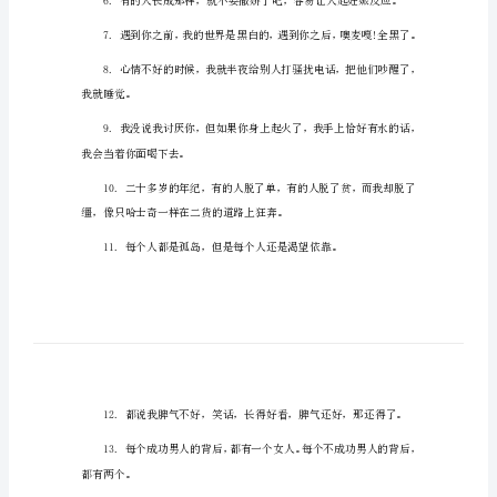
女
形容可爱甜的语录
生
最
爱
的
可
爱
甜
句
子
形