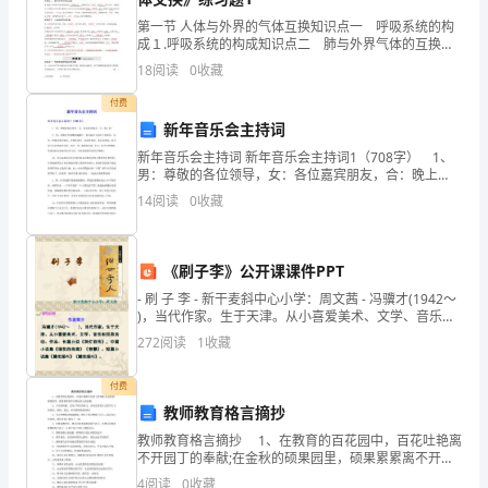
2.
第一节 人体与外界的气体互换知识点一 呼吸系统的构
所
成１.呼吸系统的构成知识点二 肺与外界气体的互换２.
肺泡与外界的气体互换是通过 呼吸运动 实现的,涉
18
阅读
0
收藏
痛。
谓
及 吸气 和 呼气 两个动作。安静状态下,呼吸
付费
放
新年音乐会主持词
假，
新年音乐会主持词 新年音乐会主持词1（708字） 1、
男：尊敬的各位领导，女：各位嘉宾朋友，合：晚上
电梯的人把我的屁吸干净了。
好！ 2、男：放眼灯光璀璨的演播厅，来自我市五套班
家
14
阅读
0
收藏
子的领导，中央、省驻汕单位领导，市直各部门、各
里
遭
《刷子李》公开课课件PPT
- 刷 子 李 - 新干麦斜中心小学：周文茜 - 冯骥才(1942～
嫌，
)，当代作家。生于天津。从小喜爱美术、文学、音乐和
球类
272
阅读
1
收藏
出
成功支付!
门
付费
教师教育格言摘抄
没
教师教育格言摘抄 1、在教育的百花园中，百花吐艳离
不开园丁的奉献;在金秋的硕果园里，硕果累累离不开耕
钱，
耘者心的浇灌。 2、今天的积蕴，是为了明天的放飞，
4
阅读
0
收藏