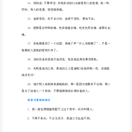
容
可
爱
我就睡觉。
甜
的
语
我会当着你面喝下去。
录
1.
对
自
己
好
一