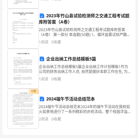
还有比看着自己的学生飞得更高、更快、更远，
每
形容可爱甜的短句
天
2023年竹山县试验检测师之交通工程考试题
库附答案（A卷）
特
2023年竹山县试验检测师之交通工程考试题库附答案
（A卷） 第一部分 单选题(50题) 1、循环盐雾试验严酷等
闲。
级(1)为()。A.4个喷雾周期，每个2h，每组喷雾周期后有
1
阅读
0
收藏
一个为期7D.的湿热储存
3.
工
企业出纳工作总结模板5篇
企业出纳工作总结模板5篇企业出纳工作计划模板1作为
资
公司的财务出纳工作人员, 自然是做好本职工作在先, 为
公司节约每一分成本为己任. 为再次出色的完成上级交给
就
1
阅读
0
收藏
的工作, 特制定出20__年企业出
像
付费
2024端午节活动总结范本
大
2024端午节活动总结范本2024年的端午节活动在我校如
姨
火如荼地进行了一系列精彩的庆祝活动。整个校园洋溢
着欢乐和喜庆的氛围，学生们积极参与各种活动，展示
2
阅读
0
收藏
妈，
了他们的才艺和创造力。以下是对这些活动的总结。首
一