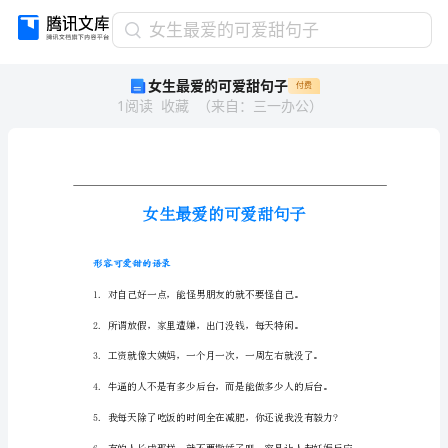
女
女生最爱的可爱甜句子
生
女生最爱的可爱甜句子
付费
最
1
阅读
收藏
（
来自
：
三一办公
）
爱
的
可
爱
甜
句
子