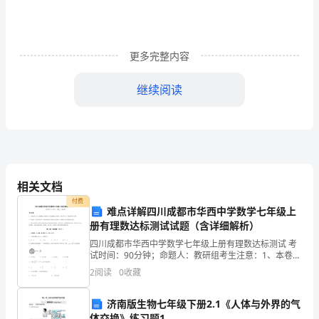
点，
能
怪
更多完整内容
男
继续阅读
朋
友
的
就
相关文档
都有两个。
不
付费
难点详解四川成都市华西中学数学七年级上
要
册有理数达标测试试题（含详细解析）
四川成都市华西中学数学七年级上册有理数达标测试 考
怪
试时间：90分钟；命题人：教研组考生注意：1、本卷分
哎哟，别人的老婆，想想就刺激。
第I卷（选择题）和第Ⅱ卷（非选择题）两部分，满分100
自
2
阅读
0
收藏
分，考试时间90分钟2、答卷前，考生务必用0
己。
济南版生物七年级下册2.1《人体与外界的气
体交换》练习题1