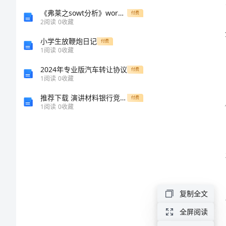
终
《弗莱之sowt分析》word版
付费
2
阅读
0
收藏
工
小学生放鞭炮日记
付费
1
阅读
0
收藏
作
2024年专业版汽车转让协议
付费
1
阅读
0
收藏
稳定性。
总
推荐下载 演讲材料银行竞争上岗演讲稿竞职演讲
付费
结
1
阅读
0
收藏
2024
年
最
新
复制全文
网
全屏阅读
络