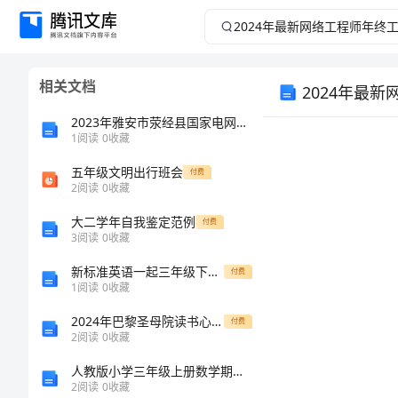
2024
年
相关文档
2024年最
最
2023年雅安市荥经县国家电网招聘之机械动力类考试题库【含答案】
新
1
阅读
0
收藏
网
五年级文明出行班会
付费
2
阅读
0
收藏
络
大二学年自我鉴定范例
付费
3
阅读
0
收藏
工
新标准英语一起三年级下M7U2教学设计
付费
1
阅读
0
收藏
程
2024年巴黎圣母院读书心得范文
付费
师
2
阅读
0
收藏
人教版小学三年级上册数学期末测试卷附参考答案【预热题】
年
2
阅读
0
收藏