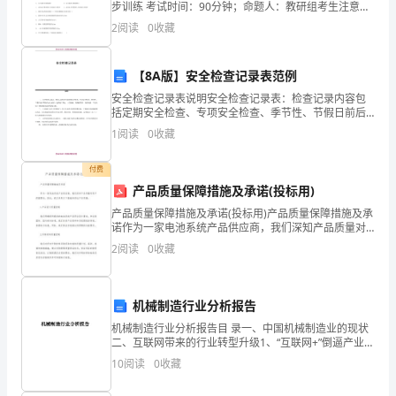
平
步训练 考试时间：90分钟；命题人：教研组考生注意：
1、本卷分第I卷（选择题）和第Ⅱ卷（非选择题）两部
2
阅读
0
收藏
分，满分100分，考试时间90分钟2、答卷前，考生
新
时
【8A版】安全检查记录表范例
安全检查记录表说明安全检查记录表：检查记录内容包
代
括定期安全检查、专项安全检查、季节性、节假日前后
等各类安全检查（包括施工用电、大型机械、特殊脚手
中
1
阅读
0
收藏
架、场容场貌、卫生防疫）将检查结果及时收集入册。
公司或行
国
付费
产品质量保障措施及承诺(投标用)
特
产品质量保障措施及承诺(投标用)产品质量保障措施及承
色
诺作为一家电池系统产品供应商，我们深知产品质量对
客户的重要性。因此，我们采取以下措施来保证产品质
2
阅读
0
收藏
社
量：1.产品设计质量控制我们将确保所提供的电池系统产
会
机械制造行业分析报告
主
机械制造行业分析报告目 录一、中国机械制造业的现状
二、互联网带来的行业转型升级1、“互联网+”倒逼产业变
义
革2、自动化、智能化是机械行业拥抱互联网的必由之路
10
阅读
0
收藏
3、中国机械行业借力互联网弯道超车（1） 健全
思