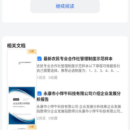
是
继续阅读
充
满
挑
战
相关文档
和
付费
最新农民专业合作社管理制度示范样本
机
农民专业合作社管理制度示范样本以下章程可根据各社
遇
自己需要选择，推荐必选制度为：1、2、3、4、8、
10、12。农民专业合作社管理制度示范文本目录 1、
1
阅读
0
收藏
的
社员(代表)大会制度 2、理事会工作制度
一
永康市小悍牛科技有限公司介绍企业发展分
了统计工作的领域和应用范围。
析报告
年，
永康市小悍牛科技有限公司 企业发展分析结果企业发展
五、团队建设和培训
我
指数得分企业发展指数得分永康市小悍牛科技有限公司
综合得分说明：企业发展指数根据企业规模、企业创
2
阅读
0
收藏
所
新、企业风险、企业活力四个维度对企业发展情况进行
评价。
付费