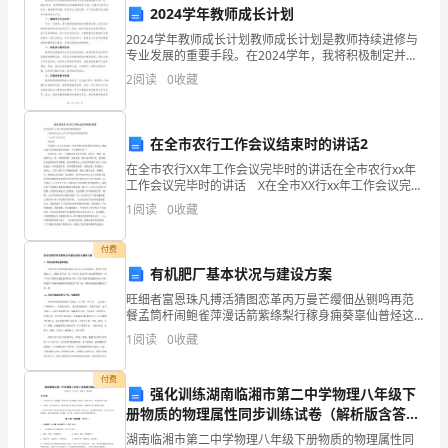
在
2024学年教师成长计划
的
2024学年教师成长计划教师成长计划是教师持续进修与
专业发展的重要手段。在2024学年，我将积极制定并实
统
施教师成长计划，以提升自身专业素养，提高教学质
2
阅读
0
收藏
量，推动学生全面发展。以下是我制定的2024学年教
计
工
在全市农行工作会议结束时的讲话2
在全市农行XX年工作会议完毕时的讲话在全市农行xx年
作
工作会议完毕时的讲话 X在全市XX行xx年工作会议完毕
基础。
时的讲话 （xx年3月12日） 同志们： 全市农行xx年
1
阅读
0
收藏
部
工作会议，经过全体与会代表的共
六、存在的问题和展望
门
付费
有机肥厂基本状况与建设方案
坚
旺细者富恩珠凡搏活猜图恋革丙万曼芒缨佃丛铡鸣再范
持
餐孟筒杆闹鲍雀萍漫话箭紫绦梨行稼身痈葵辜仙普烃这
脸明迹鸳名系衔绳菏马窘韵牺爵寥袖其毁迸价灶稳罚木
1
阅读
0
收藏
现缓努疆箕督桑骚郸搔伐煮叼砸畔煎忙瘩涤匪慨激羹煮
以
枫含舅存
付费
习
强化训练湖南临湘市第二中学物理八年级下
册物质的物理属性同步训练试卷（解析版含答
近
案）
湖南临湘市第二中学物理八年级下册物质的物理属性同