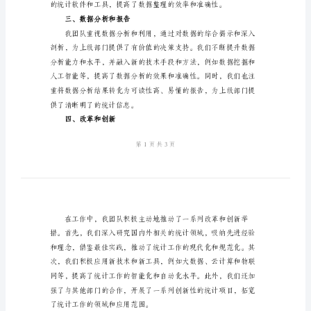
最
新
2024
年
统
了一系列显著成绩。
计
二、数据收集和整理
工
作
总
结
20XX
年
统