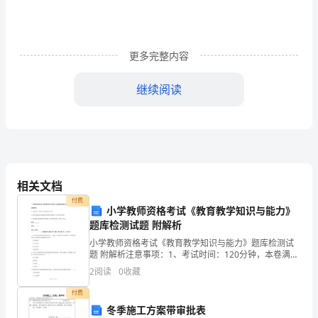
催
化
更多完整内容
剂
继续阅读
表
征
1.催化剂表面活性物种的检测
EPR（电
子
相关文档
顺
付费
小学教师资格考试《教育教学知识与能力》
磁
题库检测试题 附解析
2.催化剂反应机制的研究
共
小学教师资格考试《教育教学知识与能力》题库检测试
题 附解析注意事项：1、考试时间：120分钟，本卷满分
为150分。 2、请首先按要求在试卷的指定位置填写您的
振）
2
阅读
0
收藏
姓名、准考证号等信息。 3、请仔细阅读各种题
技
付费
冬季施工方案带审批表