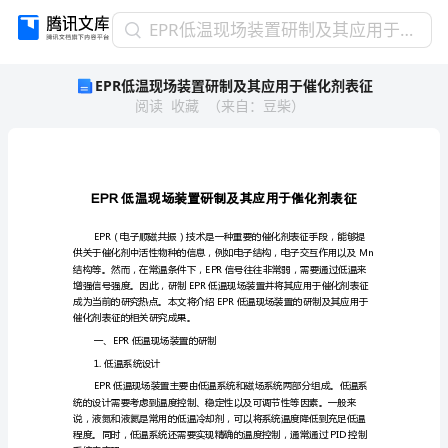
EPR
EPR低温现场装置研制及其应用于催化剂表征
低
EPR低温现场装置研制及其应用于催化剂表征
温
阅读
收藏
（
来自
：
豆柴
）
现
场
装
置
研
EPR
制
及