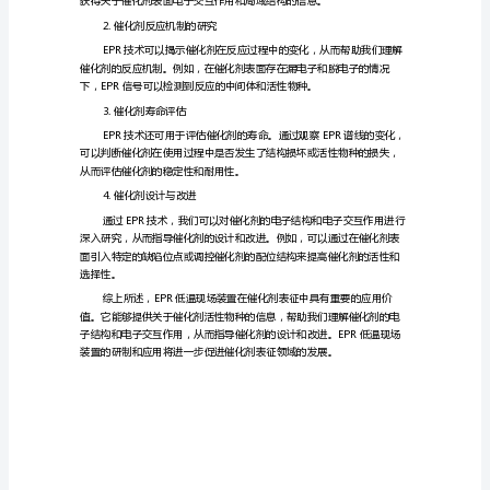
低
温
现
场
适当的磁体类型。
装
3.射频系统设计
置
研
制
及
性等因素。
其
应
用
于