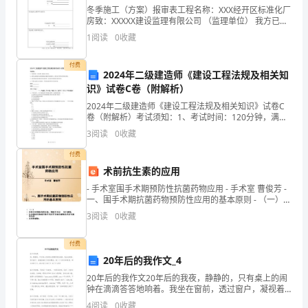
术
冬季施工（方案）报审表工程名称：XXX经开区标准化厂
房致：XXXXX建设监理有限公司 （监理单位） 我方已根
是
3.催化剂寿命评估
据施工合同的有关规定完成
1
阅读
0
收藏
一
付费
种
2024年二级建造师《建设工程法规及相关知
识》试卷C卷（附解析）
从而评估催化剂的稳定性和耐用性。
重
2024年二级建造师《建设工程法规及相关知识》试卷C
卷（附解析）考试须知：1、考试时间：120分钟，满分
要
4.催化剂设计与改进
为100分。 2、请首先按要求在试卷的指定位置填写您的
3
阅读
0
收藏
姓名、准考证号和所在单位的名称。 3、请仔
的
付费
催
术前抗生素的应用
- 手术室围手术期预防性抗菌药物应用 - 手术室 曹俊芳 -
化
一、围手术期抗菌药物预防性应用的基本原则 - （一）外
科手
选择性。
剂
3
阅读
0
收藏
表
付费
20年后的我作文_4
征
20年后的我作文20年后的我夜，静静的，只有桌上的闹
手
钟在滴滴答答地响着。我坐在窗前，透过窗户，凝视着
满天闪烁的繁星，陷入了对未来的遐想。20年后的今
4
阅读
0
收藏