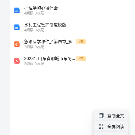
_5
护理学的心得体会
4
阅读
0
收藏
责
水利工程管护制度模版
4
阅读
0
收藏
任
心
急诊医学课件_4第四章_多器官功能障碍综合征课件
付费
2
阅读
0
收藏
执
2023年山东省聊城市东阿县中考物理一模试卷+答案解析(附后)
付费
行
2
阅读
0
收藏
力
心
得
体
会
复制全文
责
全屏阅读