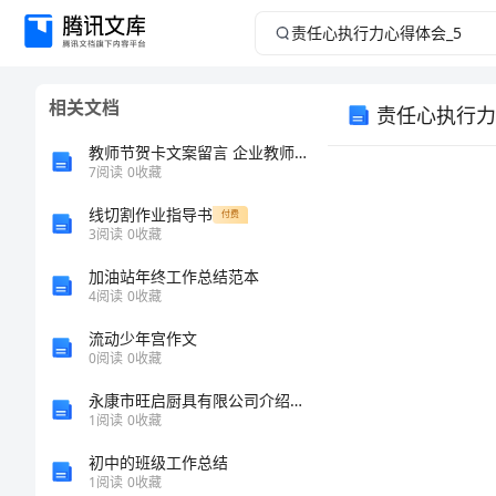
责
任
相关文档
责任心执行力
心
教师节贺卡文案留言 企业教师节贺卡文案(精选143句)
执
7
阅读
0
收藏
线切割作业指导书
行
付费
3
阅读
0
收藏
力
加油站年终工作总结范本
4
阅读
0
收藏
心
流动少年宫作文
0
阅读
0
收藏
得
永康市旺启厨具有限公司介绍企业发展分析报告
体
1
阅读
0
收藏
初中的班级工作总结
会
1
阅读
0
收藏