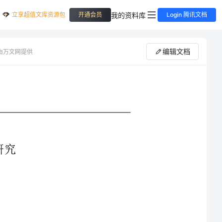
立享超值文库资源包
我的资料库
开通会员
Login 腾讯文档
编辑文档
由万文网提供
二氧化碳制取的研究