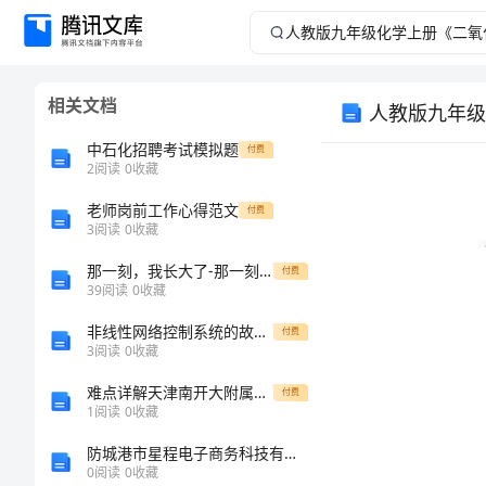
人
教
相关文档
人教版九年级
版
中石化招聘考试模拟题
付费
九
2
阅读
0
收藏
老师岗前工作心得范文
年
付费
3
阅读
0
收藏
级
那一刻，我长大了-那一刻作文600字
付费
39
阅读
0
收藏
化
非线性网络控制系统的故障检测的开题报告
付费
3
阅读
0
收藏
学
难点详解天津南开大附属中数学八年级下册三角形综合测评试卷（含答案详解）
付费
上
1
阅读
0
收藏
防城港市星程电子商务科技有限公司介绍企业发展分析报告
册
0
阅读
0
收藏