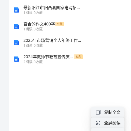
《二
最新阳江市阳西县国家电网招聘之机械动力类考试题库附参考答案【轻巧夺冠】
1
阅读
0
收藏
氧
百合的作文400字
付费
1
阅读
0
收藏
化
2025年市场营销个人年终工作总结范本
1
阅读
0
收藏
碳
2024年教师节教育宣传庆祝表彰活动方案
付费
制
2
阅读
0
收藏
取
的
研
复制全文
究》
全屏阅读