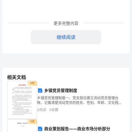
泪
的
更多完整内容
微
继续阅读
笑。
——
《繁
我，再不是当年的我了。
星
相关文档
·
付费
春
乡镇党员管理制度
乡镇党员管理制度一、党支部应建立流动党员管理台
二
水》
帐，记载清楚流动党员的姓名、性别、年龄、文化程
度、入党时间和工作单位及联系电话等，实行
一
2
阅读
0
收藏
李
付费
商业策划报告——商业市场分析部分
此。