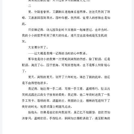
中
的
真，
是
年瞳孔中映出的清明的月。
真
中
的
梦，
山万水。寂之心，无言泪，随
是
回
忆
时
含