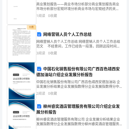
白
商业策划报告——商业市场分析部分商业策划报告商业
曰：
市场分析部分宏观环境分析商业市场与宏观经济的关
系，是一个局部和整体的关系。从宏观经济角度来看，
1
阅读
0
收藏
整体经济的发展为商铺市场的发展奠定了比较坚实的基
“小
础。同时，
付费
时
灰。
网络营销人员个人工作总结
不
大家要分开了。
网络营销人员个人工作总结 网络营销人员个人工作总结
范文 不经意间，工作已经告一段落，回顾这段时间的
识
工作，一定有许多的艰难困苦，让我们对过去的工作做
3
阅读
0
收藏
个梳理，再写一份。你所见过的工作总结应该是什么样
月，
的
中国石化销售股份有限公司广西百色靖西安
呼
德加油站介绍企业发展分析报告
作
中国石化销售股份有限公司广西百色靖西安德加油站 企
了。
业发展分析结果企业发展指数得分企业发展指数得分中
白...
国石化销售股份有限公司广西百色靖西安德加油站综合
2
阅读
0
收藏
得分说明：企业发展指数根据企业规模、企业创新、企
如
业风
是不由得想起很多。
柳州睿奕酒店管理服务有限公司介绍企业发
果
展分析报告
觉
柳州睿奕酒店管理服务有限公司 企业发展分析结果企业
发展指数得分企业发展指数得分柳州睿奕酒店管理服务
有限公司综合得分说明：企业发展指数根据企业规模、