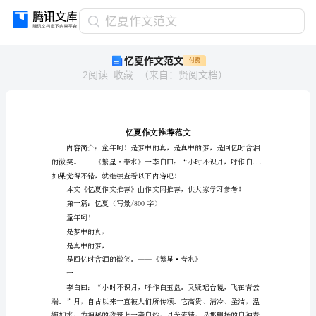
忆
忆夏作文范文
夏
忆夏作文范文
付费
作
2
阅读
收藏
（
来自
：
贤阅文档
）
文
范
文
忆
夏
作
文
推