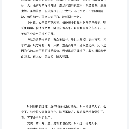
荐
范
第一篇：忆夏（写景/800字）
文
童年呵！
内
是梦中的真，
容
是真中的梦，
简
介：
一
童
年
呵！
是
梦