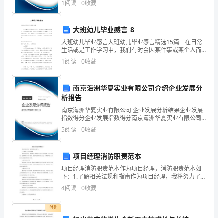
得
1
阅读
0
收藏
企业创新、企业风险、企业活力四个维度对企业发展情
况进
不
美好的时光，宛假设蒲公英随
大班幼儿毕业感言_8
错，
大班幼儿毕业感言大班幼儿毕业感言精选15篇 在日常
生活或是工作学习中，我们有时会因某件事或某个人而
就
产生新的想法，这时就可以将其写成一篇感言，让自己
1
阅读
0
收藏
铭记于心。那么感言怎么写才能感染读者呢？以下是小
继
续
南京海洲华夏实业有限公司介绍企业发展分
析报告
查
南京海洲华夏实业有限公司 企业发展分析结果企业发展
指数得分企业发展指数得分南京海洲华夏实业有限公司
看
综合得分说明：企业发展指数根据企业规模、企业创
5
阅读
0
收藏
新、企业风险、企业活力四个维度对企业发展情况进行
以
评价。
下
项目经理消防职责范本
项目经理消防职责范本作为项目经理，消防职责范本如
内
下：1.了解相关法规和指南作为项目经理，我将努力了解
所有与消防有关的法规、法律和指南。我将研究并遵守
容
4
阅读
0
收藏
国家、地区和当地的消防法规，以确保项目在消防安全
方面
吧！
付费