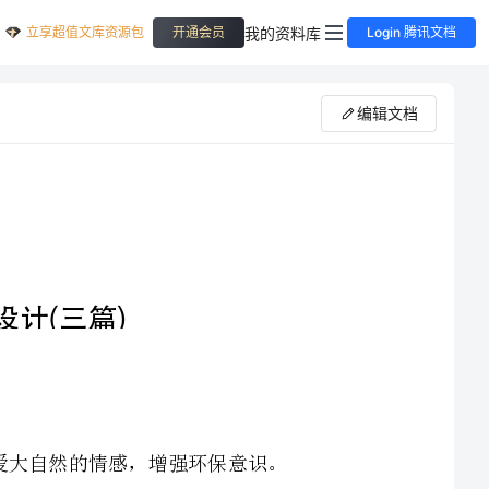
立享超值文库资源包
我的资料库
开通会员
Login 腾讯文档
编辑文档
、感受春天的变化以及春天的美。激发幼儿热爱大自然的情感，增强环保意识。
、乐意与同伴、家长一起参加游戏活动，感受与父母、同伴共同活动的乐趣，增