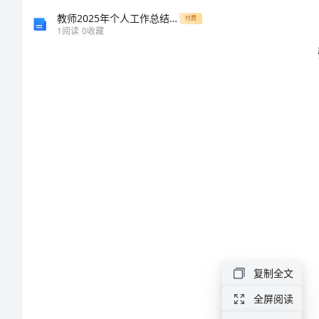
案
教师2025年个人工作总结范文
付费
1
阅读
0
收藏
设
计
1
(三
2
篇)
3
1
幼
2
儿
园
力。
亲
3
复制全文
子
4
全屏阅读
春
5