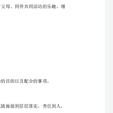
、加强管理和监督措施。对各个环节的安全防范措施做到层层落实，责任到人。
、班级教师对幼儿进行春游活动安全教育，增强幼儿安全防范意识和自我保护能