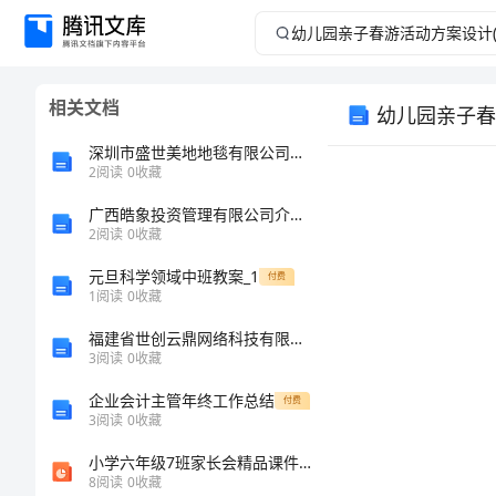
幼
儿
相关文档
幼儿园亲子春
园
深圳市盛世美地地毯有限公司介绍企业发展分析报告
亲
2
阅读
0
收藏
广西皓象投资管理有限公司介绍企业发展分析报告
子
2
阅读
0
收藏
春
元旦科学领域中班教案_1
付费
1
阅读
0
收藏
游
福建省世创云鼎网络科技有限公司介绍企业发展分析报告
3
阅读
0
收藏
活
企业会计主管年终工作总结
付费
2
动
3
阅读
0
收藏
小学六年级7班家长会精品课件教学文稿
方
8
阅读
0
收藏