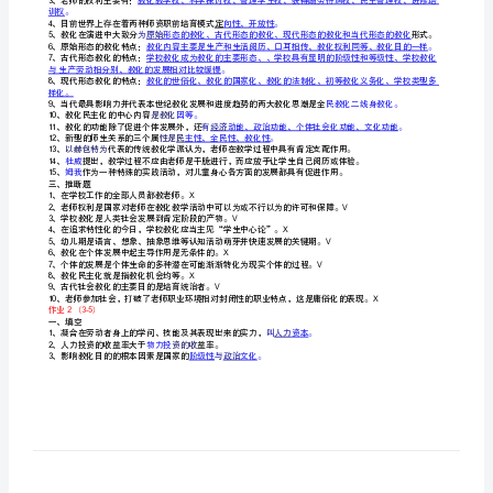
发出来，以成为现实的发展状态。
考
4
.
身心施加影响，期望受教化者发生预期变更的活动。
保罗.朗格朗
5
.
核
立法的形式赐予保障。
6
.
册
西周时期的“六艺教化”，包
括礼、
7
.
%元化价值标
准为学
8
.
作
终身教化的四大支柱
是学会
9
.
10
.
11
.
业
生观，
12
.
13
.
及
表的学生观。
14
.1996
答
15
.1990
二、选择题
老师职业具有
A、
1
.
案
遇的福利性、师生关系的隐藏不同等性
特点。
E
老师应具备的专业素养包括
A、
2.
(广
、老师的权利主要有：
3
训权。
东
、目前世界上存在着两种师资职前培育模式定
4