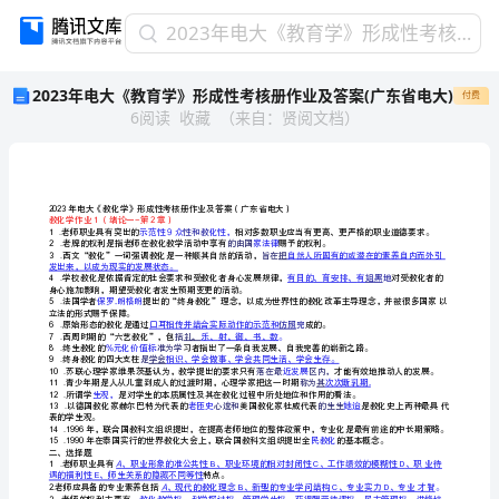
2023
2023年电大《教育学》形成性考核册作业及答案(广东省电大)
年
2023年电大《教育学》形成性考核册作业及答案(广东省电大)
付费
电
6
阅读
收藏
（
来自
：
贤阅文档
）
大
《教
育
学》
形
2023
教化学作业（绪论一-第章）
12
成
性和教
示范性9众化性，
1
.
的由国
2
.
性
西文“教化”一词强调教化是一种顺其自然的活动，
3
.