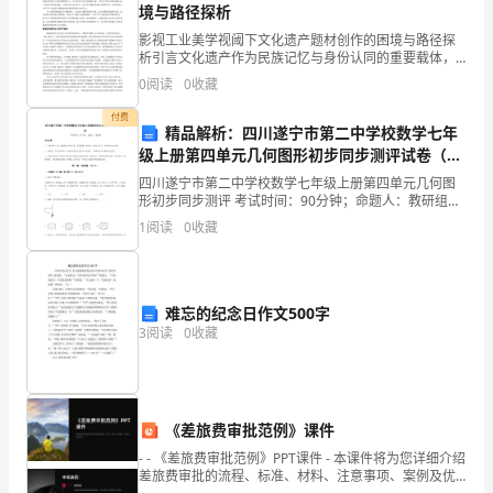
、经济对教化的影响表现
在经济
1
境与路径探析
章）.
影视工业美学视阈下文化遗产题材创作的困境与路径探
、教化对经济的作用主要表现在：
2
老
析引言文化遗产作为民族记忆与身份认同的重要载体，
作用。
其影视化呈现不仅关乎文化传承，更涉及影视工业美学
0
阅读
0
收藏
师
3
的理论建构与实践创新。在影视产业高度工业化的当
现教化
且的
下，文化遗
4
付费
职
精品解析：四川遂宁市第二中学校数学七年
5
化结果。
级上册第四单元几何图形初步同步测评试卷（含
业
、环境教化课程模式主要
6
答案详解）
四川遂宁市第二中学校数学七年级上册第四单元几何图
7、
通常把教化所要培育的人的质量和规模的总要求
叫
形初步同步测评 考试时间：90分钟；命题人：教研组考
具
生注意：1、本卷分第I卷（选择题）和第Ⅱ卷（非选择
8
1
阅读
0
收藏
题）两部分，满分100分，考试时间90分钟2、答卷
9
有
10＞
制、双轨制学制、中间型学制类型。
突
于中学
及以
11
难忘的纪念日作文500字
、中国现代学制的三大基本问题
是单轨
出
12
3
阅读
0
收藏
、狭义的课程是指
课业、进程。
13
的
14
程。
示
“一般发
展”,
15
《差旅费审批范例》课件
1620
范
以弥补。
- - 《差旅费审批范例》PPT课件 - 本课件将为您详细介绍
、教材的编排方式，主要有直
线式、螺旋式。
性
17
差旅费审批的流程、标准、材料、注意事项、案例及优
、我国基础教化的三级课程体系是
指地方
18