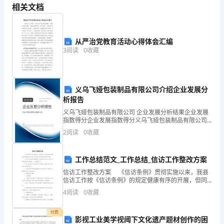
电
相关文档
、中国普及义务教化的难点在于中西部贫苦地区
的农技
7
豆境教
8
大）
的环境价值观与看法的一门具有跨学科特点的教化
教
、我国的环境教化起先于
70
世纪年头。
9
20
从严治党教育活动心得体会汇编
101973
3
阅读
0
收藏
化
11
数化
旦的对
、整个教化活动具有定向作用
12
学
全面发展
、我国教在目的的理论基础是理论。
13
、教化目的对整个教化活动具
有定围
作用。
义乌飞娅包装制品有限公司介绍企业发展分
14
作
有社会本位的
、中国的教化目的具传统。
15
析报告
16
业
义乌飞娅包装制品有限公司 企业发展分析结果企业发展
于勤与便力相
、人的片面发展主要特征在分别。
17
指数得分企业发展指数得分义乌飞娅包装制品有限公司
1
、现代教化制度的核心是学
校敦化制度。
18
综合得分说明：企业发展指数根据企业规模、企业创
2
阅读
0
收藏
新、企业风险、企业活力四个维度对企业发展情况进行
我国的基本学制是
“九年一贯，六三分段
19s
（绪
评价。
遇程是
20
构主义
21
工作总结范文_工作总结_信访工作整改方案
论
的基本概念、基本原理构成的。
信访工作整改方案 《信访条例》贯彻实施以来，我县
瓦根鱼
一-
22
信访工作按《信访条例》的规定健康有序的开展，但同
、赞科夫教学思想的核心是
教学促发展。
23
时我们出应看到存在的问题： 1、信访工作秩序和办理
4
阅读
0
收藏
第
程序，尤其是对非正常上访的行为，群体性事件处置
24
25
2
付费
选择题
影视工业美学视阈下文化遗产题材创作的困