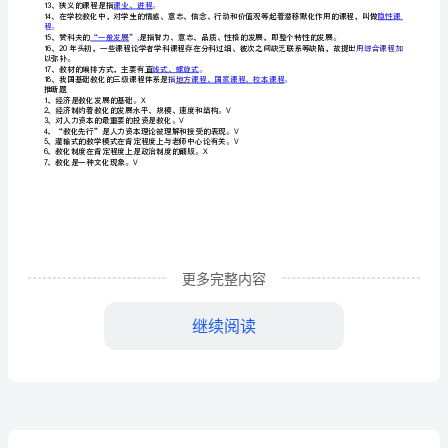
成
作业
性
2（3-5）
一、填空
考
、凝合在劳动者身上的
1
物力投
资的收
、人力投资的收益率大于益率。
2
核
、影响教化目的的根本因素是国家的
与政治
阶级
3
册
作
业
及
更多完整内容
答
案
继续阅读
（广
东
4
个阶段。
省
化事业
5
6