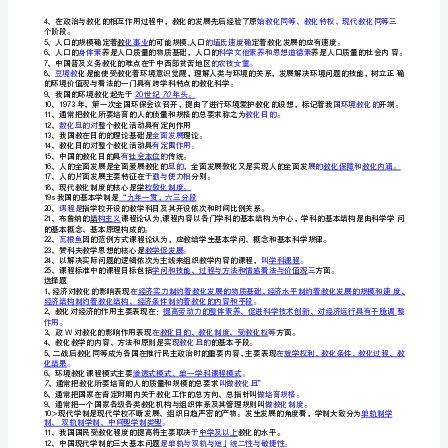
为原始
5
、原始形态的教化特点：
6
省
、古代形态教化的特点：
7
与生产劳动相分别、教化的发展相对比较缓慢。
电
、现代形态教化的特点：
8
样化。
大)
9
、教化民主化的中心内容
是教化
因等。
10
、教化的功能除了促进个体发展外，还
有经济
2023
11
、新型的师生关系的三个属
性是民
12
年
以赫包特为
13
杜威
14
电
姆我
15
三、推断题
大
、在学校工作的全部人员都教老师。
1X
《教
、学校教化是人类社会发展到肯定阶段的产物。
3V
化
学》
、教化在个体发展中起主导作用是无条件的。
6X
形
、教化民主化就是指教化机会均等。
8X
、古代社会教化的主要目的是培育统治者。
9V