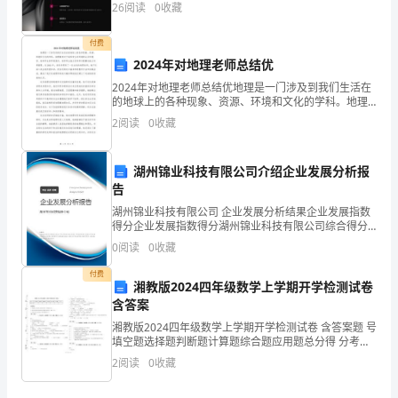
化建议。 -
26
阅读
0
收藏
9
推断题
、经济是教化发展的基础。
1X
众
付费
、经济制约着教化的发展水平、规模、速度和结构。
2V
2024年对地理老师总结优
、对人力资本的最重要的投资是教化。
3V
性
、“教化先行”是人力资本理论被理解和接受的表现。
2024年对地理老师总结优地理是一门涉及到我们生活在
4
的地球上的各种现象、资源、环境和文化的学科。地理
、灌输式的教学模式在肯定程度上与老师中心论有关。
5
和
教育对于培养学生对环境的认识和意识、培养学生的环
、教化制度在肯定程度上是政治制度的翻版。
2
阅读
0
收藏
6X
保意识、培养学生独立思考和问题解决能力非常重要。
教
、教化是一种文化现象。
7V
在2
化
湖州锦业科技有限公司介绍企业发展分析报
告
性，
湖州锦业科技有限公司 企业发展分析结果企业发展指数
得分企业发展指数得分湖州锦业科技有限公司综合得分
相
说明：企业发展指数根据企业规模、企业创新、企业风
0
阅读
0
收藏
险、企业活力四个维度对企业发展情况进行评价。该企
对
业的
付费
湘教版2024四年级数学上学期开学检测试卷
多
含答案
数
湘教版2024四年级数学上学期开学检测试卷 含答案题 号
填空题选择题判断题计算题综合题应用题总分得 分考试
职
须知：
2
阅读
0
收藏
业