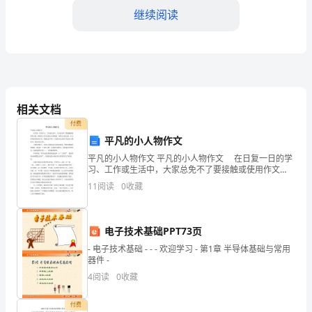
管
继续阅读
理
和
维
护
相关文档
等。
付费
物
平凡的小人物作文
业
平凡的小人物作文 平凡的小人物作文 在日复一日的学
习、工作或生活中，大家总免不了要接触或使用作文
设
吧，借助作文可以宣泄心中的情感，调节自己的心情。
11
阅读
0
收藏
作文的考前须知有许多，你确定会写吗？下面是为大家
的平
施：
物
便利性。
电子技术基础PPT73页
- 电子技术基础 - - - 欢迎学习 - 第1章 半导体基础与常用
业
器件 -
4
阅读
0
收藏
管
理
付费