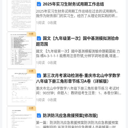
2025年实习生财务试用期工作总结
公
2025年实习生财务试用期工作总结在过去的试用期内，
司
我作为财务部门的实习生，经历了从理论到实践的转
变，对财务管理的各个方面有了更加深刻的理解。这段
1
阅读
0
收藏
时间的工作经历，不仅让我在专业技能上得到了提升，
负
也在职
付费
责
国文【九年级第一次】国中基测模拟测验命
题范围
确
國文 【九年級第一次】國中基測模擬測驗命題範圍能 力
保
指 標A-3-1-1-1 能應用注音符號,分辨字詞地音義,增進閱
讀理解.D-3-1-1-1 能認識常用中國文字 3,500 ∼ 4,500
1
阅读
0
收藏
字.D
物
付费
第三次月考滚动检测卷-重庆市北山中学数学
业
八年级下册三角形章节练习A卷（详解版）
设
重庆市北山中学数学八年级下册三角形章节练习 考试时
间：90分钟；命题人：教研组考生注意：1、本卷分第I
施
卷（选择题）和第Ⅱ卷（非选择题）两部分，满分100
1
阅读
0
收藏
分，考试时间90分钟2、答卷前，考生务必用0.5
的
付费
防洪防汛应急救援预案[修改版]
正
第一篇：防洪防汛应急救援预案防洪防汛应急救援预案
常
一、编制目的 当洪汛到来时应急救援人员能够第一时间