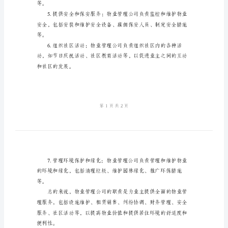
管
理
洁、修缮、保养。
公
司
职
责
题、推广销售等。
物
业
管
协助。
理
公
司
等。
的