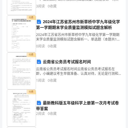
赶到施工现场，及时控制和消除施工过程中洪涝灾害的
3
阅读
0
收藏
运
发生，保障施工人员的安全，避免或最大程度上的降低
施工
行
付费
2024年江苏省苏州市新草桥中学九年级化学
第一学期期末学业质量监测模拟试题含解析
和
2024年江苏省苏州市新草桥中学九年级化学第一学期期
维
末学业质量监测模拟试题含解析一、单选题（本题共14
小题，每题1分，共14分）1、化学符号SO2表示A．硫
0
阅读
0
收藏
护，
B．氧气 C．二氧化硫 D．硫酸2、下 列
付费
包
云南省公务员考试报名时间
括
云南省公务员考试报名时间云南省公务员考试报名在
即，小编建议考生早做准备、认真对待，无论是行测和
建
申论都应重视，毕竟笔试是看综合成绩。下面是小编整
1
阅读
0
收藏
理的云南省公务员考试报名时间，欢迎大家阅读分享借
鉴。云
筑
付费
物、
最新教科版五年级科学上册第一次月考试卷
设
带答案
2
阅读
0
收藏
备、