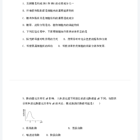
县
第
四
中
2
A．细胞壁
学
B．细胞质
高
C．细胞膜
一
D．遗传物质
生
3、下列关于糖类和脂质的叙述，错误的是
物
A．五碳糖是构成DNA和RNA的必需成分之一
上