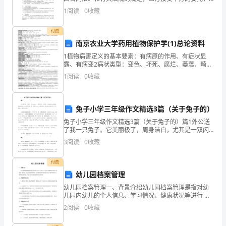
就委托设计事项，双方经协商一致，签订本合同，信守
期
1
阅读
0
收藏
执行：合同内容和要求：1、_______________
期
付费
南京农业大学药用植物保护学(1)总论资料
末
1植物病害定义的基本要素：有病原的作用、有症状显
经
露、有病变2病状类型：变色、坏死、腐烂、萎蔫、畸形
3病征类型：霉状物、粉状物、颗粒状物、索状物、脓状
1
阅读
0
收藏
典
物4病害分类：1.病害病状类型（花叶病、斑点病、叶枯
模
兔子小学三年级作文精选3篇（关于兔子的）
拟
兔子小学三年级作文精选3篇（关于兔子的）篇1外公送
了我一只兔子。它美丽极了，周身洁白，尤其是一双闪
试
闪发光的眼睛，就像两颗红宝石嵌在头部一样。再加上
3
阅读
0
收藏
那长而直的耳朵，嗅觉发达的鼻子和一张三瓣嘴。那模
题
样美极
付费
含
幼儿园档案管理
解
幼儿园档案管理一、背景介绍幼儿园档案管理是指对幼
儿园内幼儿的个人信息、学习情况、健康状况等进行 系
统化、规范化、安全化的管理和保存。良好的档案管理
析
2
阅读
0
收藏
能够提高幼儿园的管理效 率，保护幼儿的权益，为幼儿
的全
一、