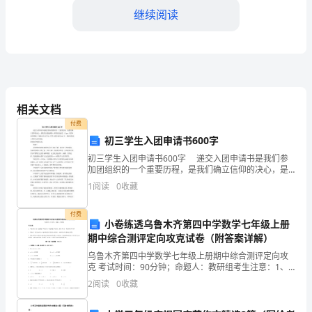
题
继续阅读
含
解
析
相关文档
2024
付费
初三学生入团申请书600字
年
初三学生入团申请书600字 递交入团申请书是我们参
加团组织的一个重要历程，是我们确立信仰的决心，是
云
我们志愿选择的一种坚决的态度。出guo入团申请书频道
1
阅读
0
收藏
( )特意为大家了初三学生入团申请书600字，
南
付费
C．唾液淀粉酶D．胰蛋白酶
省
小卷练透乌鲁木齐第四中学数学七年级上册
期中综合测评定向攻克试卷（附答案详解）
曲
乌鲁木齐第四中学数学七年级上册期中综合测评定向攻
克 考试时间：90分钟；命题人：教研组考生注意：1、
靖
本卷分第I卷（选择题）和第Ⅱ卷（非选择题）两部分，满
2
阅读
0
收藏
分100分，考试时间90分钟2、答卷前，考生务必
市