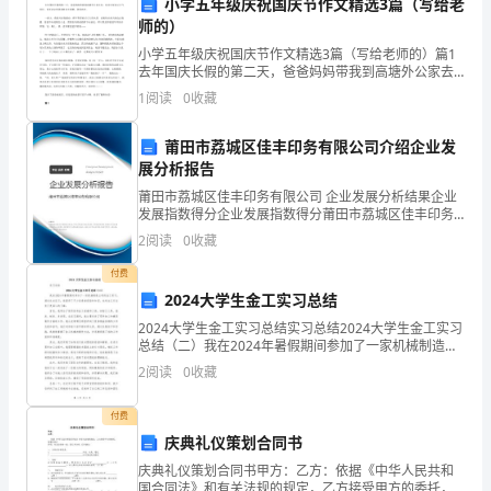
小学五年级庆祝国庆节作文精选3篇（写给老
沾
师的）
益
小学五年级庆祝国庆节作文精选3篇（写给老师的）篇1
去年国庆长假的第二天，爸爸妈妈带我到高塘外公家去
玩。吃过中饭以后天气很好，爸爸决定带我到海边去捉
县
1
阅读
0
收藏
蟹，我很高兴。一路上，我很兴奋很激动，顾不得看前
A．病毒和青霉B．细菌和草履虫
后左右
第
莆田市荔城区佳丰印务有限公司介绍企业发
四
展分析报告
C．蓝藻和酵母菌D．蘑菇和酵母菌
莆田市荔城区佳丰印务有限公司 企业发展分析结果企业
中
发展指数得分企业发展指数得分莆田市荔城区佳丰印务
有限公司综合得分说明：企业发展指数根据企业规模、
2
阅读
0
收藏
学
企业创新、企业风险、企业活力四个维度对企业发展情
况进
付费
高
2024大学生金工实习总结
一
2024大学生金工实习总结实习总结2024大学生金工实习
总结（二）我在2024年暑假期间参加了一家机械制造公
生
司的金工实习。通过这次实习，我获得了不少宝贵的经
2
阅读
0
收藏
A．水B．淀粉C．
验和知识，也对金工行业有了更深入的了解。首先
物
付费
10、下列哪项不是细胞学说的主要内容
上
庆典礼仪策划合同书
庆典礼仪策划合同书甲方：乙方：依据《中华人民共和
学
国合同法》和有关法规的规定，乙方接受甲方的委托，