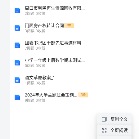
击
周口市利民再生资源回收有限责任公司介绍企业发展分析报告
2
阅读
0
收藏
破
门面房产权转让合同
付费
3
阅读
0
收藏
职
团委书记团干部先进事迹材料
7
阅读
0
收藏
称
小学一年级上册数学期末测试卷及参考答案【研优卷】
英
0
阅读
0
收藏
语文草原教案_1
语
1
阅读
0
收藏
考
2024年大学主题班会策划方案
付费
9
阅读
0
收藏
试
题
复制全文
型
全屏阅读
概