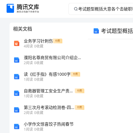
考
试
相关文档
考试题型概括
题
业务学习针刺伤
付费
型
4
阅读
0
收藏
濮阳名尊商贸有限公司介绍企业发展分析报告
概
2
阅读
0
收藏
括
读《红手指》有感1000字
付费
1
阅读
0
收藏
大
自救器管理工安全生产责任制范文
付费
1
阅读
0
收藏
意
第三次月考滚动检测卷-四川师范大学附属第一实验中学数学七年级上册有理数定向攻克练习题
付费
各
2
阅读
0
收藏
小学作文惊喜饺子热闹春节
个
1
阅读
0
收藏