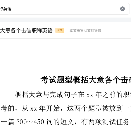
大意各个击破职称英语
本文由贤阅文档提供
付费
考试题型概括大意各个击破职称英语
概括大意与完成句子在xx年之前的职称英
考的，从xx年开始，这两个题型被放到一篇
一篇300～450词的短文，有两项测试任务：
(1)短文后有6个段落小标题，要求应试者
中指定的4个段落各选择一个正确的小标题；
(2)短文后有4个不完整的句子，要求应试