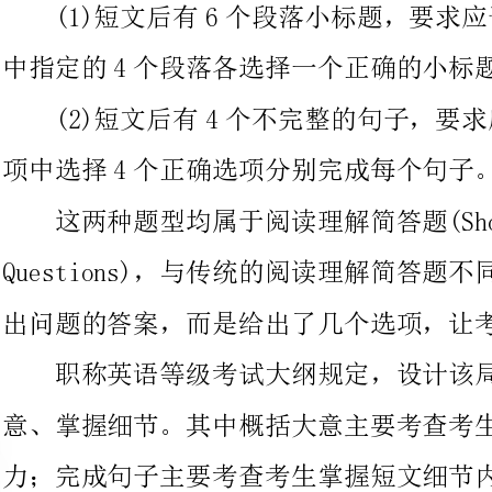
项中选择4个正确选项分别完成每个句子。
这两种题型均属于阅读理解简答题(ShortAnswer
Questions)，与传统的阅读理解简答题不同的是，它不需要考生写
出问题的答案，而是给出了几个选项，让考生从中选择搭配。
职称英语等级考试大纲规定，设计该局部的考查目的是抓大
意、掌握细节。其中概括大意主要考查考生归纳段落主题思想的能
力；完成句子主要考查考生掌握短文细节内容
根本能够从宏观和微观两个角度全面考查阅读技能。解答这类题目
时，既要学会抓住中心大意，找出关键词，又要能够运用多种阅读
技巧，从句子、语篇的层次把握文章的重要事实和细节。
下面，提供一些解题技巧供您参考：
先阅读选择项，寻找关键词，确定所考段落，然后读一段话，