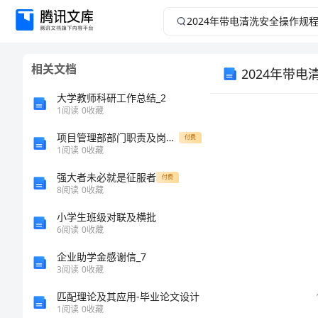
2024
年
相关文档
2024年带
带
大学教师科研工作总结_2
电
1
阅读
0
收藏
清
项目管理部部门职责及岗位说明
付费
1
阅读
0
收藏
洗
强大者未必就是征服者
付费
8
阅读
0
收藏
安
小学生班级对联及横批
6
阅读
0
收藏
全
企业助学金感谢信_7
操
3
阅读
0
收藏
匹配理论及其应用-毕业论文设计
作
1
阅读
0
收藏