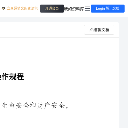
立享超值文库资源包
我的资料库
开通会员
Login 腾讯文档
编辑文档
第一条为了保障带电清洗作业人员的生命安全和财产安全，
第三条带电清洗作业必须按照国家相关法规和本规程的要求