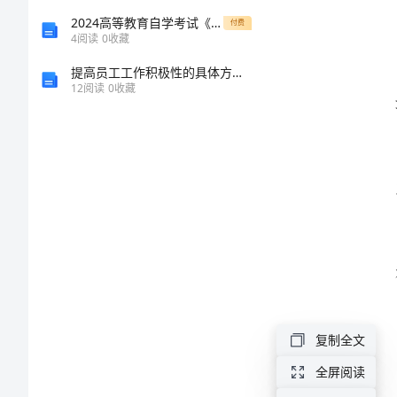
规
2024高等教育自学考试《心理学》真题练习试题A卷 含答案
付费
4
阅读
0
收藏
程
提高员工工作积极性的具体方法与措施
12
阅读
0
收藏
2024
年
带
电
清
洗
安
全
复制全文
操
全屏阅读
作
故。