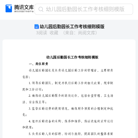
幼
幼儿园后勤园长工作考核细则模版
儿
幼儿园后勤园长工作考核细则模版
园
3
阅读
收藏
（
来自
：
尚阅文库
）
后
勤
园
长
工
作
一、岗位职责
考