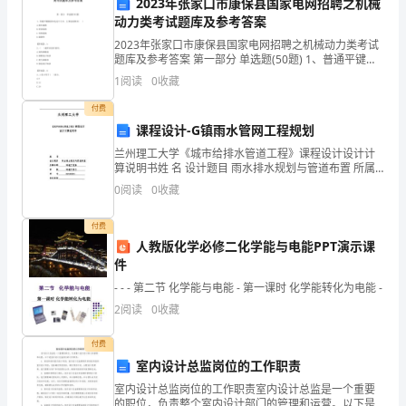
儿
2023年张家口市康保县国家电网招聘之机械
动力类考试题库及参考答案
园
4.
2023年张家口市康保县国家电网招聘之机械动力类考试
后
题库及参考答案 第一部分 单选题(50题) 1、普通平键联
4.
接在选定尺寸后，主要是验算其( )A.挤压强度B.剪切强度
1
阅读
0
收藏
C.弯曲强度D.耐磨性
勤
付费
工
课程设计-G镇雨水管网工程规划
5.沟通协调能力
作
兰州理工大学《城市给排水管道工程》课程设计设计计
算说明书姓 名 设计题目 雨水排水规划与管道布置 所属
系部 环境工程系
的
0
阅读
0
收藏
管
付费
人教版化学必修二化学能与电能PPT演示课
理
件
者，
三、考核流程
- - - 第二节 化学能与电能 - 第一课时 化学能转化为电能 -
2
阅读
0
收藏
主
要
付费
结束。
室内设计总监岗位的工作职责
职
室内设计总监岗位的工作职责室内设计总监是一个重要
的职位，负责整个室内设计部门的管理和运营。以下是