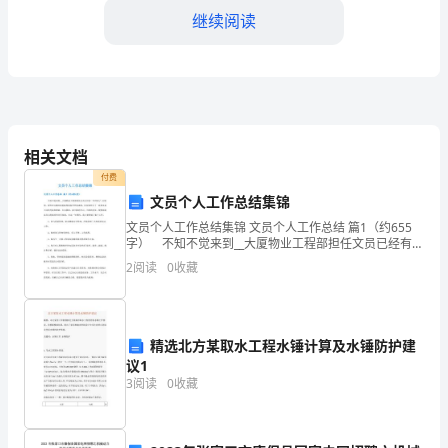
继续阅读
责
幼
儿
园
2.经费管理能力
相关文档
后
付费
勤
文员个人工作总结集锦
2.
文员个人工作总结集锦 文员个人工作总结 篇1（约655
园
字） 不知不觉来到__大厦物业工程部担任文员已经有一
年时间了，回首望，虽然在这期间没能取得轰轰烈烈地
长
2
阅读
0
收藏
成绩，但也算经历了一段和从前不同的考验和磨砺
3.设备管理能力
是
3.
负
精选北方某取水工程水锤计算及水锤防护建
议1
责
3
阅读
0
收藏
幼
4.人员管理能力