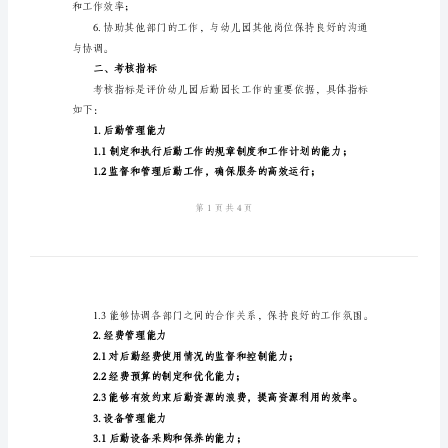
包括：
核
细
度和工作计划；
则
模
洁、安全保卫等；
版
幼
化；
儿
园
和使用；
后
勤
和工作效率；
园