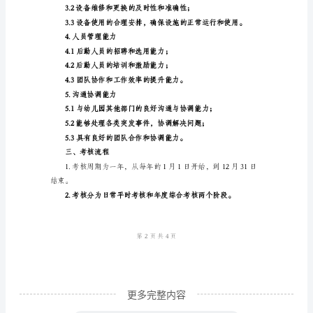
长
与协调。
工
二、考核指标
作
考
核
如下：
细
1.后勤管理能力
则
模
版
一、
岗
位
更多完整内容
职