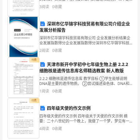
责
室内设计总监岗位的工作职责：1. 规划和组织室内设计
3
阅读
0
收藏
项目：室内设计总监需要负责规划和组织室内设计项
包
目，包
括：
深圳市亿华锦宇科技贸易有限公司介绍企业
发展分析报告
1.
深圳市亿华锦宇科技贸易有限公司 企业发展分析结果企
业发展指数得分企业发展指数得分深圳市亿华锦宇科技
领
贸易有限公司综合得分说明：企业发展指数根据企业规
2
阅读
0
收藏
模、企业创新、企业风险、企业活力四个维度对企业发
导
展情
付费
天津市新开中学初中七年级生物上册 2.2.2
后
细胞核是遗传信息库名师精选教案 新人教版
勤
2.2.2 细胞核是遗传信息库 教学目标 ①学生能够说明
DNA是主要的遗传物质。 ②尝试描述染色体、DNA和
团
基因的关系，并能举例说出生物的性状是由基因控制
1
阅读
0
收藏
的。 ③学生通过资
队，
付费
四年级天使的作文示例
制
四年级天使的作文示例 四年级关于天使的作文示例 摘
定
要：二十八世纪的一个晚上，我做了一个梦，梦见有一
位天使对我说：“我是紫晶天使，你戴上我的项链，你就
4
阅读
0
收藏
并
会变成... 如果觉得写得不错，记得转发分享哦！