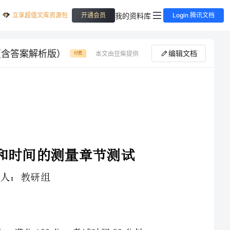
立享超值文库资源包
我的资料库
开通会员
Login 腾讯文档
（含答案解析版）
编辑文档
本文由豆柴提供
付费
和时间的测量章节测试
1、本卷分第I卷（选择题）和第Ⅱ卷（非选择题）两部分，满分100分，考试时间90分钟
3、答案必须写在试卷各个题目指定区域内相应的位置，如需改动，先划掉原来的答案，然后再写上新