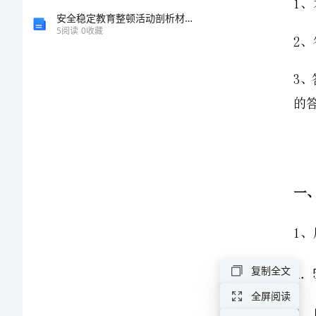
学
安全稳定教育整顿活动剖析材料[修改版]
5
阅读
0
收藏
八
年
级
物
理
长
度
复制全文
和
全屏阅读