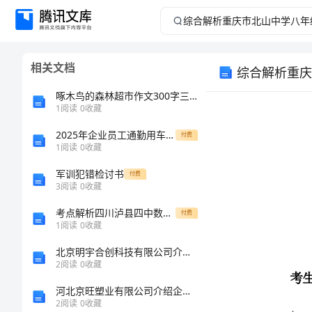
综
合
相关文档
综合解析重庆
解
啄木鸟的森林超市作文300字三年级(精选18篇)
析
1
阅读
0
收藏
2025年企业员工通勤用车租赁管理合同范文
重
付费
1
阅读
0
收藏
庆
军训犯错检讨书
付费
3
阅读
0
收藏
市
考点解析四川泸县四中数学北师大版7年级上册同步测试
付费
考生注意：
1
阅读
0
收藏
北
北京明宇合创科技有限公司介绍企业发展分析报告
山
2
阅读
0
收藏
河北京旺塑业有限公司介绍企业发展分析报告
中
2
阅读
0
收藏