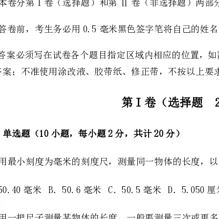
的答案；不准使用涂改液、胶带纸、修正带，不按以上要求作答的答案无效。
第I卷（选择题20分）
一、单选题（10小题，每小题2分，共计20分）
1、用最小刻度为毫米的刻度尺，测量同一物体的长度，以下几种记录数据中正确的是
A．50.40毫米B．50.6毫米C．50.5毫米D．5.050厘米
2、用一把尺子测量某物体的长度，一般要测量三次或更多次.这样做的目的是（）
A、减小由于观察时视线倾斜而产生的误差
B、减小由于刻度尺不精密而产生的误差
C、减小由于估测而产生的误差
D、避免测量中可能出现的错误