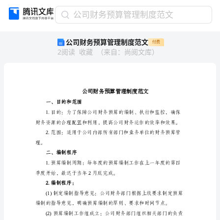
公
公司财务预算管理制度范文
司
公司财务预算管理制度范文
付费
财
2
阅读
收藏
（
来自
：
尚阅文库
）
务
预
算
管
理
制
一、目的和范围
度