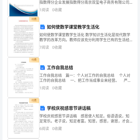
配
指数得分企业发展指数得分南京双玺电子商务有限公司
综合得分说明：企业发展指数根据企业规模、企业创
1
阅读
0
收藏
置
新、企业风险、企业活力四个维度对企业发展情况进行
评价。
付费
和
如何使数学课堂教学生活化
利
如何使数学课堂教学生活化 数学知识生活化是现代数学
教学的改革方向。教师应该充分利用学生已有的生活经
用，
验，引导学生把所学的数学知识应用到现实中去，以体
7
阅读
0
收藏
会数学在现实生活中的应用价值。教师应根据学生的认
提
付费
高
工作自我总结
工作自我总结 篇一：个人对工作的自我总结 个人对
公
工作的自我总结 一、把工作当成事业来经营。 严格
要求自己对工作认真负责，无论发生任何事情，都必须
司
1
阅读
0
收藏
不影响工作。把工作看成事业来经营，当
财
付费
学校庆祝感恩节讲话稿
务
学校庆祝感恩节讲话稿 感恩使人知足。俗语语说，知
运
足常乐。老子说，知足者富。知恩，感恩，谢恩，才会
懂得知足。下面是由小编为大家整理的“学校庆祝感恩节
6
阅读
0
收藏
讲话稿”，欢迎阅读。学校庆祝感恩节讲话稿（一）
作