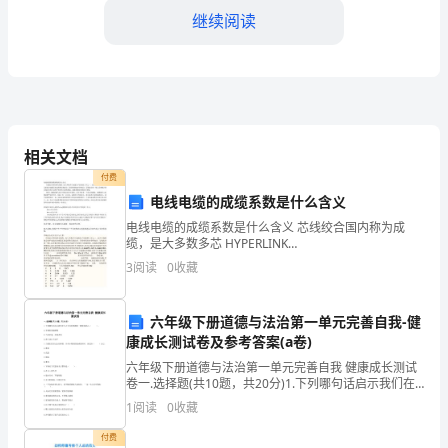
继续阅读
保
障
公
司
相关文档
财
公司财务预算。
付费
务
电线电缆的成缆系数是什么含义
电线电缆的成缆系数是什么含义 芯线绞合国内称为成
预
缆，是大多数多芯 HYPERLINK
审议，并最终批准预算。
"http://www.51dianlan.com/" \t "_blank" 电缆生产的重
算
3
阅读
0
收藏
要工序之一。由若
三、执行和监控
的
六年级下册道德与法治第一单元完善自我-健
编
康成长测试卷及参考答案(a卷)
六年级下册道德与法治第一单元完善自我 健康成长测试
期报告预算执行情况。
制、
卷一.选择题(共10题，共20分)1.下列哪句话启示我们在
与人交往时要拥有一颗宽容的心（ ）。A.宰相肚里能撑
执
1
阅读
0
收藏
船B.当局者迷，旁观者清C.君子动
付费