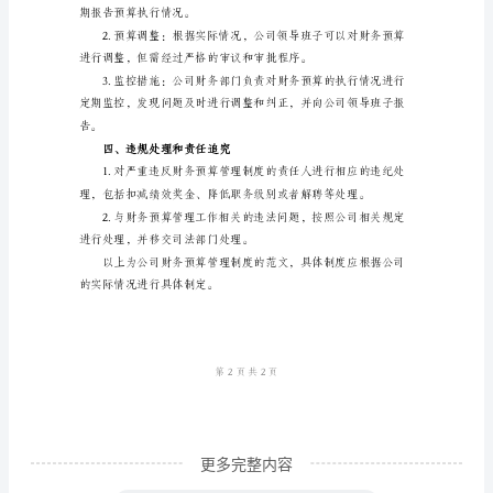
范
文
础。
一、
目
的
和
核。
范
围
1.
目
的：
为
更多完整内容
了