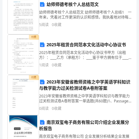
行
幼师师德考核个人总结范文
和
幼师师德考核个人总结范文 幼师师德考核个人总结1 一
年来，凭着对工作更深的认识和感悟，我执着地对待每
监
一项工作的挑战，也努力的想把工作做的更好，现将一
5
阅读
0
收藏
年做个回顾和了结。 一、新的洗涤 所谓“活到老
控，
告。
付费
确
2025年租赁合同范本文化活动中心协议书
四、违规处理和责任追究
保
2025年租赁合同范本文化活动中心协议书甲方（出租
方）：____乙方（承租方）：____鉴于甲方拥有位于____
的文化活动中心（以下简称“租赁场地”），乙方有意租赁
财
1
阅读
0
收藏
该场地进行相关文化活动，双方为明确租
务
付费
2023年安徽省教师资格之中学英语学科知识
资
与教学能力过关检测试卷A卷附答案
源
2023年安徽省教师资格之中学英语学科知识与教学能力
进行处理，并移交司法部门处理。
过关检测试卷A卷附答案一单选题(共60题)1、Passage
1A.It monitors the driver's eyes to see if
的
0
阅读
0
收藏
合
的实际情况进行具体制定。
南京双玺电子商务有限公司介绍企业发展分
析报告
理
南京双玺电子商务有限公司 企业发展分析结果企业发展