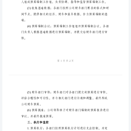
范
文
理。
公
二、编制程序
司
财
季度开始，最迟于当年
务
2.编制程序：
预
算
管
理
制
度