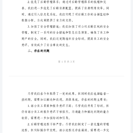
总
结
一、工作成果
2024
年
公
包括：
司
后
勤
领
导
年