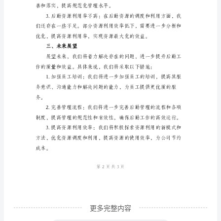
终
工
作
总
结
2024
年
意识，有效减少了安
尊
二、存在的问题
敬
的
公
司
后
更多完整内容