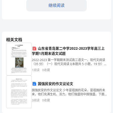
勤
继续阅读
领
导：
您
好！
相关文档
2024
山东省青岛第二中学2022-2023学年高三上
学期1月期末语文试题
年
2022-2023 第一学期期末测试高三语文一、现代文阅读
即
较弱，需要进一步加
（35 分）（一）现代文阅读 I(本题共 5 小题，19 分）阅
读下面的文字，完成 1~5 题。材料一：十八世纪德国学
1
阅读
0
收藏
将
者莱辛的《拉奥孔》是近代
过
国强民安的作文议论文
去，
国强民安的作文议论文 少年是祖国的花朵，是祖国的未
善和落实，提高规范化管理水平。
来，他们充满生机、活力，他们强盛则中国强盛。下面
回
收集了有关国强民安的作文，供大家参考。 我看《战狼
3
阅读
0
收藏
2》这部影片的时间较晚，是在它大火之后。听说
顾