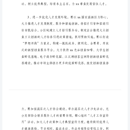
稿
_2
全
市
组
织
工
作
会
议
讲
话