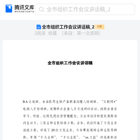
全
全市组织工作会议讲话稿_2
市
全市组织工作会议讲话稿_2
付费
组
2
阅读
收藏
（
来自
：
第一文库网
）
织
工
作
会
议
讲
话