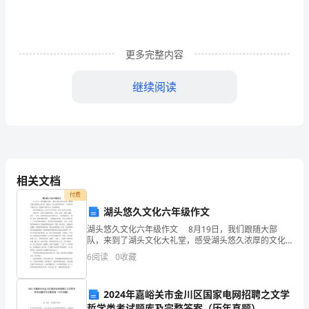
职
业
更多完整内容
经
理
继续阅读
人
培
训
相关文档
班、
付费
“互
湖头悠久文化六年级作文
湖头悠久文化六年级作文 8月19日，我们跟随大部
联
队，来到了湖头文化大礼堂，感受湖头悠久浓厚的文化
气息，感受老一代人民艰辛的生活。一代代传承下来的
网
6
阅读
0
收藏
文化，充满着乡村的气息、历史的味道。 湖头继建村
+”
2024年嘉峪关市金川区国家电网招聘之文学
电
哲学类考试题库及完整答案（历年真题）