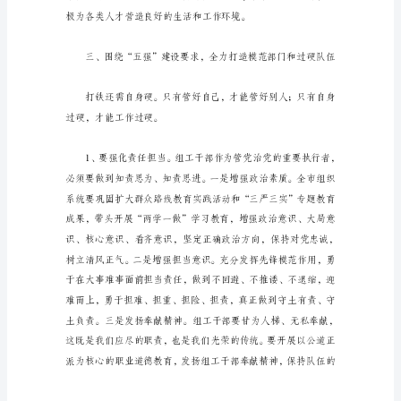
稿
BA
总
裁
班、
食
品
医
药
生
物
产
业