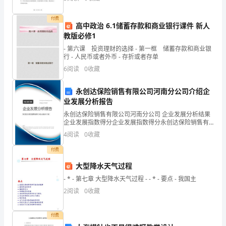
人
才能争取更多的政策支持和社会共识。我们要充分发挥
技术手段
才
付费
高中政治 6.1储蓄存款和商业银行课件 新人
交
教版必修1
- 第六课 投资理财的选择 - 第一框 储蓄存款和商业银
流
行 - 人民币或者外币 - 存折或者存单
研
6
阅读
0
收藏
讨
永创达保险销售有限公司河南分公司介绍企
业发展分析报告
活
永创达保险销售有限公司河南分公司 企业发展分析结果
动，
企业发展指数得分企业发展指数得分永创达保险销售有
限公司河南分公司综合得分说明：企业发展指数根据企
4
阅读
0
收藏
业规模、企业创新、企业风险、企业活力四个维度对企
鼓
业发
付费
励
大型降水天气过程
企
- * - 第七章 大型降水天气过程 - - * - 要点 - 我国主
2
阅读
0
收藏
业
家
付费