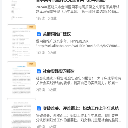
商
2024年嘉峪关市金川区国家电网招聘之文学哲学类考试
题库及完整答案（历年真题） 第一部分 单选题(50题)
1、在词汇发展过程中，有些词不为人们使用而逐渐消
人
1
阅读
0
收藏
失，其原因是（）A.音质音位的合并B.
过硬，才能工作过硬。
才
付费
关键词推广建议
培
做网络推广这么多年，HYPERLINK
"http://url.alibaba.com/r/aHR0cDovL3d3dy5zZW8td3oub
训
州SEO接触过很多关键词组合，各个关键词
1
阅读
0
收藏
班，
付费
定
社会实践实习报告
期
社会实践实习报告 社会实践实习报告1 为了完成学校有
关社会实践活动的要求，提高自己的实践能力，积累一
举
些基本的销售知识，以便于以后更好地学习市场营销等
2
阅读
0
收藏
专业课程，我利用暑假时间到宜州爱眼城眼镜专业店进
办
行
企
突破难关、迎难而上：妇幼工作上半年总结
突破难关、迎难而上：妇幼工作上半年总结。我们要充
业
分认识到妇幼工作的重要性。妇女和儿童是社会的脆弱
群体，我们必须加强对他们的保护和关注。仅有重视，
3
阅读
0
收藏