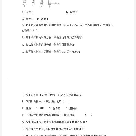
区
培
正
中
学
高
一
生
物
第