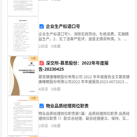
生
物
第
企业生产标语口号
企业生产标语口号1、消除无效劳动，杜绝浪费，实施精
一
益生产。2、见了违章严批评，道是无情却有情。3、生
产安全，全民的期盼，不局限于准妈妈。4、安全就是节
2
阅读
0
收藏
学
约，安全就是生命。5、亲人欢声笑语在耳边，
期
付费
深交所-慕思股份：2022年年度报
期
告-20230425
慕思健康睡眠股份有限公司 2022 年年度报告全文慕思健
末
康睡眠股份有限公司2022 年年度报告2023-0072023 年
4 月1慕思健康睡眠股份有限公司 2022 年年度报告全文
4
阅读
0
收藏
质
2022 年年度报
付费
量
物业品质经理岗位职责
检
物业品质经理岗位职责第1篇：品质经理岗位职责 品质经
理岗位职责 1）配合总经理、副总经理建立、保持、实施
测
和持续改进质量管理体系。 2）负责监督指导公司内部品
2
阅读
0
收藏
质管理部体系的正常运行，协作
模