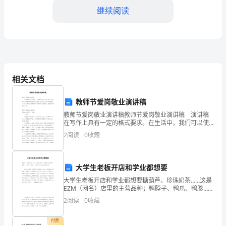
模
继续阅读
拟
试
2
题
4、下列化合物中，不属于脂质的是（）
相关文档
含
教师节爱岗敬业演讲稿
解
教师节爱岗敬业演讲稿教师节爱岗敬业演讲稿 演讲稿
在写作上具有一定的格式要求。在生活中，我们可以使
用演讲稿的机会越来越多，那要怎么写好演讲稿呢？以
2
阅读
0
收藏
析
下是小编收集整理的教师节爱岗敬业演讲稿，希望能够
帮助
2024-
2
大学生老板开店和学业都想要
－
2025
大学生老板开店和学业都想要糖葫芦、珍珠奶茶……这是
EZM（网名）店里的主营品种；鸭脖子、鸭爪、鸭胗……
学
则是小石店里的主营品种。 EZM和小石是江苏南京某
2
阅读
0
收藏
高校的大学生，目前都在南京仙林一家名为大
年
付费