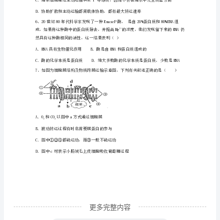
一
C．试管3D．试管4
学
期
正确的是（）
期
末
B
质
量
检
测
更多完整内容