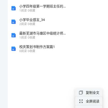
材
小学四年级第一学期班主任的工作总结范文
1
阅读
0
收藏
料
小学毕业感言_34
2
阅读
0
收藏
金
最新芜湖市马塘区中级统计师《统计基础知识理论及相关知识》模拟预测试卷含解析
融
1
阅读
0
收藏
五
校庆策划书制作方案篇1
0
阅读
0
收藏
一
劳
动
奖
章
复制全文
事
全屏阅读
迹