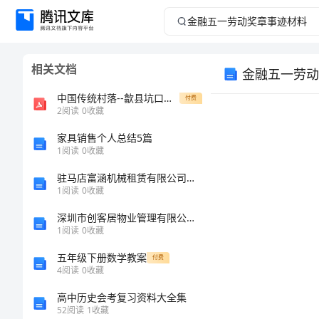
金
融
相关文档
金融五一劳动
五
中国传统村落--歙县坑口乡柔川村
付费
一
2
阅读
0
收藏
家具销售个人总结5篇
劳
1
阅读
0
收藏
动
驻马店富涵机械租赁有限公司介绍企业发展分析报告
1
阅读
0
收藏
奖
深圳市创客居物业管理有限公司介绍企业发展分析报告
1
阅读
0
收藏
章
五年级下册数学教案
付费
事
4
阅读
0
收藏
高中历史会考复习资料大全集
迹
52
阅读
1
收藏