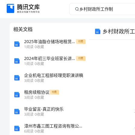
乡
村
相关文档
乡村财政所工
财
2025年油脂仓储场地租赁合同总览
付费
政
1
阅读
0
收藏
2024年初三毕业班家长讲话稿标准版本
所
付费
1
阅读
0
收藏
工
企业机电工程部经理竞职演讲稿
3
阅读
0
收藏
作
租房续租协议
付费
3
阅读
0
收藏
制
毕业留言-真正的快乐
乡
3
阅读
0
收藏
村
漳州市鑫三图工程咨询有限公司介绍企业发展分析报告
6
阅读
0
收藏