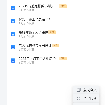
财
20215《威尼斯的小艇》教学反思
付费
政
3
阅读
0
收藏
所
保安年终工作总结_59
1
阅读
0
收藏
工
高校教师个人辞职信
付费
作
8
阅读
0
收藏
制
老舍我的母亲板书设计
付费
乡
2
阅读
0
收藏
村
2025年上海市个人租房合同样本
付费
1
阅读
0
收藏
财
政
所
复制全文
是
全屏阅读
乡