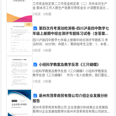
工作奖金核定表二工作奖金核定表（二）月份本月生产
又
金 额本月工作人数生产批数可得奖金合 计调整奖金比 率
应发奖金奖金核定单位别姓 名职 别绩 效点 数 核 发 奖金
2
阅读
0
收藏
一
主管其他合 计奖金
我不知道自己能为您们做些什么，其实我做什么也不够啊
次
付费
第四次月考滚动检测卷-四川泸县四中数学七
年级上册期中综合测评专题练习试卷（含答案详
不
”
解版）
四川泸县四中数学七年级上册期中综合测评专题练习 考
能
试时间：90分钟；命题人：教研组考生注意：1、本卷分
最终成为社会的有用之材。
第I卷（选择题）和第Ⅱ卷（非选择题）两部分，满分100
0
阅读
0
收藏
与
分，考试时间90分钟2、答卷前，考生务必用0
二
生活愉快，工作顺心。
小班科学教案及教学反思《三只蝴蝶》
老
小班科学教案及教学反思《三只蝴蝶》小班科学教案及
巾短情长，书何尽言，就此搁笔，切勿挂念。
教学反思《三只蝴蝶》 作为一名人民教师，我们要在
团
课堂教学中快速成长，通过教学反思可以有效提升自己
1
阅读
0
收藏
的课堂经验，来参考自己需要的教学反思吧！以下是小
第二篇：写给父母的一封信
(1)
编帮
圆
泉州市茂莘商贸有限公司介绍企业发展分析
在
爸妈：
报告
明
泉州市茂莘商贸有限公司 企业发展分析结果企业发展指
展信安好！
数得分企业发展指数得分泉州市茂莘商贸有限公司综合
得分说明：企业发展指数根据企业规模、企业创新、企