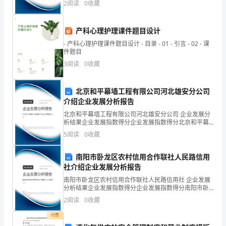
月
2
阅读
0
收藏
业风险、企业活力四个维度对企业发展情况进行评价。
该企
下。
产科心理护理课件题目设计
在
- 产科心理护理课件题目设计 - 目录 - 01 - 引言 - 02 - 课
“”
百
件题目
每时每刻无不在思念着家，思念着爸妈。
3
阅读
0
收藏
忙
中
北京和平幕墙工程有限公司河北雄安分公司
介绍企业发展分析报告
抽
北京和平幕墙工程有限公司河北雄安分公司 企业发展分
了
析结果企业发展指数得分企业发展指数得分北京和平幕
墙工程有限公司河北雄安分公司综合得分说明：企业发
5
阅读
0
收藏
展指数根据企业规模、企业创新、企业风险、企业活力
一
四个
南阳市卧龙区农村信用合作联社人民路信用
段
社介绍企业发展分析报告
夜
南阳市卧龙区农村信用合作联社人民路信用社 企业发展
分析结果企业发展指数得分企业发展指数得分南阳市卧
深
龙区农村信用合作联社人民路信用社综合得分说明：企
2
阅读
0
收藏
业发展指数根据企业规模、企业创新、企业风险、企业
人
活力
付费