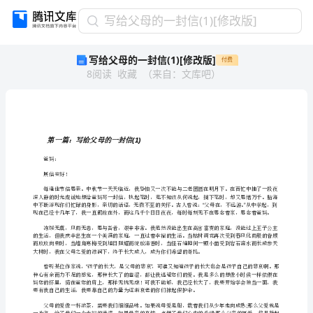
写
写给父母的一封信(1)[修改版]
给
写给父母的一封信(1)[修改版]
付费
父
8
阅读
收藏
（
来自
：
文库吧
）
母
的
一
封
信
第一篇：写给父母的一封信
(1)
(1)
爸妈：
[修