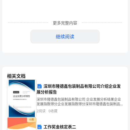
思
亲。
更多完整内容
中
秋
继续阅读
节
一
天
相关文档
天
深圳市隆德鑫包装制品有限公司介绍企业发
我付出，冬去春又来，你们对我的爱一如既往。
临
展分析报告
近，
深圳市隆德鑫包装制品有限公司 企业发展分析结果企业
发展指数得分企业发展指数得分深圳市隆德鑫包装制品
我
有限公司综合得分说明：企业发展指数根据企业规模、
2
阅读
0
收藏
企业创新、企业风险、企业活力四个维度对企业发展情
恐
况进
付费
工作奖金核定表二
怕