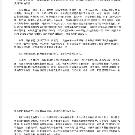
展信安好！
改
版]
第
一
篇：
写
给
“”
父
母
的
一
我们远航的风帆。
封