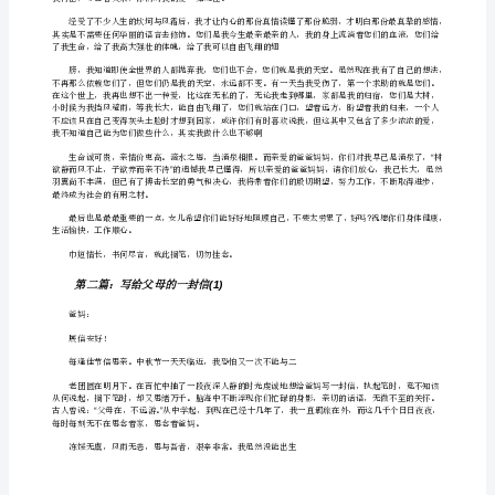
信
(1)
,
爸
妈：
“”
展
信
您们就无怨无悔，我知道您们从来都没有恨过我，也
安
好！
每
逢
佳
节
倍