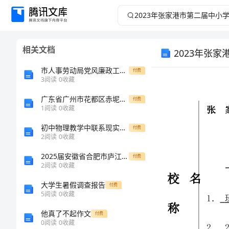
2023
年
相关文档
2023年张
张
市人事劳动局党风廉政工作总结
付费
家
3
阅读
0
收藏
港
广东省广州市花都区赤坭中学八年级物理上册 2.3 声音的利用教案 （新版）新人教版
付费
1
阅读
0
收藏
学
市
初中物理教学中联系现实生活研究
付费
2
阅读
0
收藏
校名
第
2025届安徽省合肥市庐江县高一生物第一学期期末预测试题含解析
付费
称
2
阅读
0
收藏
二
大学生暑假调查报告
姓名
付费
届
5
阅读
0
收藏
他真了不起作文
付费
中
0
阅读
0
收藏