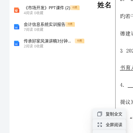
小
《市场开发》PPT课件 (2)
付费
4
阅读
0
收藏
学
会计信息系统实训报告
付费
7
阅读
0
收藏
班
传承好家风演讲稿3分钟范文
付费
2
阅读
0
收藏
主
任
基
本
期不少于一次。
功
复制全文
竞
全屏阅读
赛
师继续教