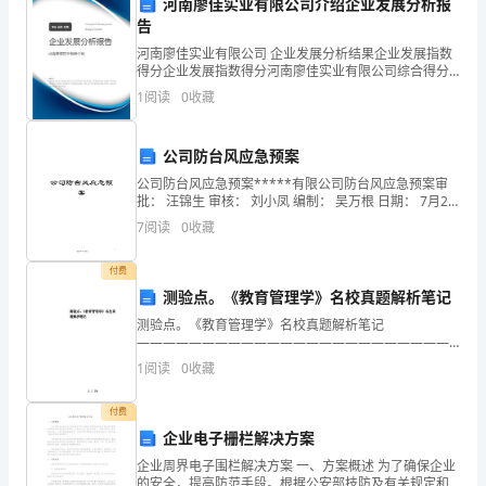
XXX，
河南廖佳实业有限公司介绍企业发展分析报
完善工作，努力实现更好的发展。
告
今
河南廖佳实业有限公司 企业发展分析结果企业发展指数
得分企业发展指数得分河南廖佳实业有限公司综合得分
天
说明：企业发展指数根据企业规模、企业创新、企业风
1
阅读
0
收藏
险、企业活力四个维度对企业发展情况进行评价。该企
我
业的
手努力，共同开创美好的未来！
将
公司防台风应急预案
谢谢大家！
公司防台风应急预案*****有限公司防台风应急预案审
为
批： 汪锦生 审核： 刘小凤 编制： 吴万根 日期： 7月24
日 **公司“
7
阅读
0
收藏
大
家
付费
测验点。《教育管理学》名校真题解析笔记
总
测验点。《教育管理学》名校真题解析笔记
结
——————————————————————————
作者：
1
阅读
0
收藏
——————————————————————————
一
日期： 教育管理学的性质
付费
下
企业电子栅栏解决方案
我
企业周界电子围栏解决方案 一、方案概述 为了确保企业
的安全，提高防范手段。根据公安部技防及有关规定和