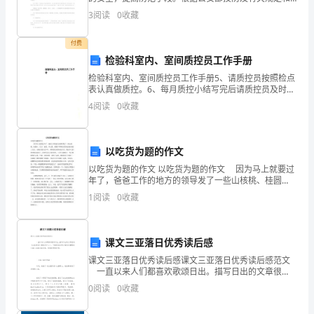
们
周界围墙实际状况和周界防范的要求，在现有人防、物
3
阅读
0
收藏
防的基础上，增设周界安全技术防范系统——周界探测
所
报
付费
在
检验科室内、室间质控员工作手册
检验科室内、室间质控员工作手册5、请质控员按照检点
过
表认真做质控。6、每月质控小结写完后请质控员及时签
字。医技科室室内、室间质控员工作职责在科主任的带
去
4
阅读
0
收藏
领下开展工作，完成各项质量与安全管理工作任务，做
好工
一
以吃货为题的作文
年
以吃货为题的作文 以吃货为题的作文 因为马上就要过
来
年了，爸爸工作的地方的领导发了一些山核桃、桂圆
干、瓜子、松果、开心果、番薯干等等很多好吃的东西
1
阅读
0
收藏
的
给工人们，让他们好好过个年。爸爸把东西拿回家里
后，我
工
课文三亚落日优秀读后感
作
课文三亚落日优秀读后感课文三亚落日优秀读后感范文
一直以来人们都喜欢歌颂日出。描写日出的文章很
情
多，《三亚落日》便是其中之一。下面是百分网小编为
0
阅读
0
收藏
你整理的几篇三亚落日读后感，希望能帮到你哟。
况。