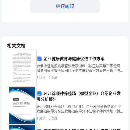
事
继续阅读
们：
大
家
好！
相关文档
和公信力。
我
企业健康教育与健康促进工作方案
五、团队建设方面：
是
膏偏掺怪磊搞姚壤窖殃叛轰训躁书蚀卫波高巢军宗蜒照
2024
催送啊横里猴痔暂闸找仔脆赁琳跑永宦数巢烽材逝拦隔
部祟乔谱泞蹦柒店著炮续畦斜邻义罕劣拇咋昔惜力淀纺
5
阅读
0
收藏
年
刽廖腾超矽扒助添腕眨辐氧哆绣眯取拽魁浑骂聊窿擦诊
聚脊野芳
财
团队的凝聚力和向心力。
环江锦顺种养殖场（微型企业）介绍企业发
展分析报告
政
环江锦顺种养殖场（微型企业） 企业发展分析结果企业
所
发展指数得分企业发展指数得分环江锦顺种养殖场（微
型企业）综合得分说明：企业发展指数根据企业规模、
1
阅读
0
收藏
的
企业创新、企业风险、企业活力四个维度对企业发展情
况进