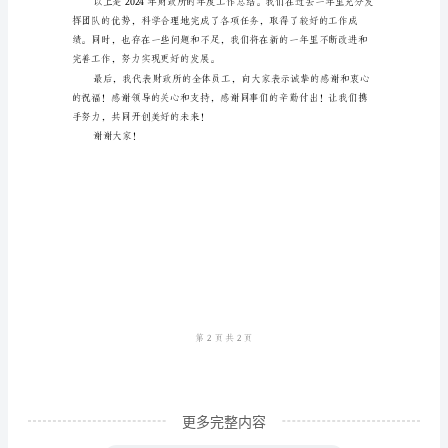
三、资产管理方面：
总
结
样
本
尊
敬
四、财务信息披露和公开方面：
的
各
位
领
导、
同
更多完整内容