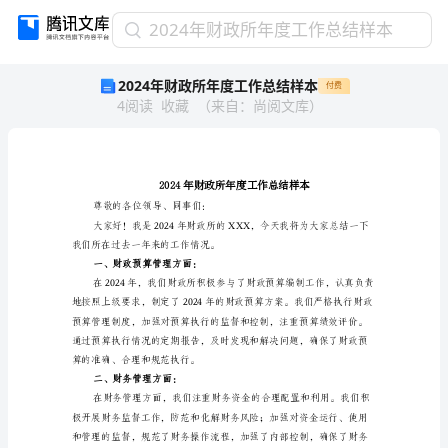
2024
2024年财政所年度工作总结样本
年
2024年财政所年度工作总结样本
付费
财
4
阅读
收藏
（
来自
：
尚阅文库
）
政
所
年
度
工
作
尊敬的各位领导、同事们：
总