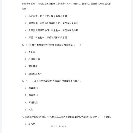
D、资金信托产品
卷
附
A、首次购买理财产品前
解
B、首次购买理财产品后
析
C、每次购买理财产品前
初
级
银
行
A、集聚功能，
从
1
43
第页共页
业
资