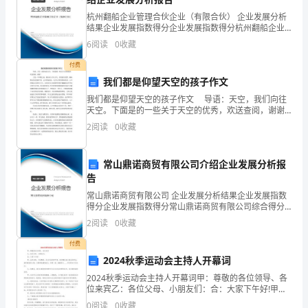
卷
杭州翻船企业管理合伙企业（有限合伙） 企业发展分析
结果企业发展指数得分企业发展指数得分杭州翻船企业
附
管理合伙企业（有限合伙）综合得分说明：企业发展指
6
阅读
0
收藏
数根据企业规模、企业创新、企业风险、企业活力四个
D、雇员、私企业主、雇员家属和雇员家属
解
维度
付费
我们都是仰望天空的孩子作文
析
我们都是仰望天空的孩子作文 导语：天空，我们向往
考
天空。下面是的一些关于天空的优秀，欢送查阅，谢谢!
A、失业率
又是一个不眠之夜。躺在床上许久许久，望着窗台发
2
阅读
0
收藏
试
愣，翻来覆去的还是睡不着。心在四处游走，太多太
B、经济增长率
须
常山鼎诺商贸有限公司介绍企业发展分析报
告
知：
C、理财目标
常山鼎诺商贸有限公司 企业发展分析结果企业发展指数
1、
得分企业发展指数得分常山鼎诺商贸有限公司综合得分
D、通货膨胀水平
说明：企业发展指数根据企业规模、企业创新、企业风
2
阅读
0
收藏
考
险、企业活力四个维度对企业发展情况进行评价。该企
业的
付费
试
2024秋季运动会主持人开幕词
A、现金红利
时
2024秋季运动会主持人开幕词甲：尊敬的各位领导、各
位来宾乙：各位父母、小朋友们：合：大家下午好!甲：
金秋送爽，万谷飘香。在这丰收的季节里。我们曙光幼
间：
B、增额红利
0
阅读
0
收藏