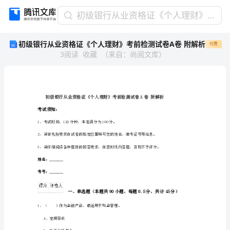
初
初级银行从业资格证《个人理财》考前检测试卷A卷 附解析
级
初级银行从业资格证《个人理财》考前检测试卷A卷 附解析
付费
银
3
阅读
收藏
（
来自
：
尚阅文库
）
行
从
业
资
格
证
考试须知：
《个
1、考试时间：120分钟，本卷满分为100分。