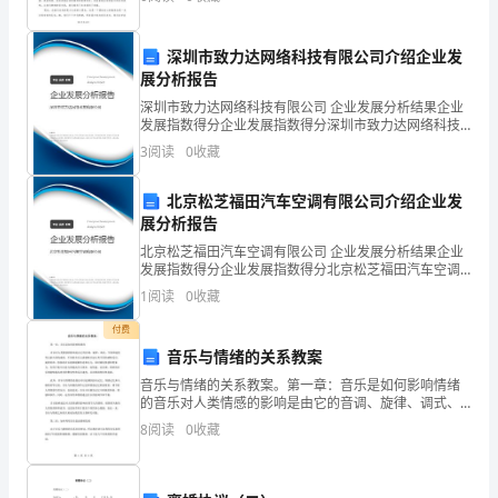
儿园全体师生，满怀喜悦的心情，以精神饱满的姿态，
欢
120
C、派发新股
深圳市致力达网络科技有限公司介绍企业发
分
展分析报告
D、其他
钟，
深圳市致力达网络科技有限公司 企业发展分析结果企业
发展指数得分企业发展指数得分深圳市致力达网络科技
本
有限公司综合得分说明：企业发展指数根据企业规模、
3
阅读
0
收藏
企业创新、企业风险、企业活力四个维度对企业发展情
况进
卷
A、房地产
北京松芝福田汽车空调有限公司介绍企业发
2
43
第页共页
满
展分析报告
北京松芝福田汽车空调有限公司 企业发展分析结果企业
分
发展指数得分企业发展指数得分北京松芝福田汽车空调
有限公司综合得分说明：企业发展指数根据企业规模、
1
阅读
0
收藏
为
企业创新、企业风险、企业活力四个维度对企业发展情
况进
付费
100
音乐与情绪的关系教案
分。
音乐与情绪的关系教案。第一章：音乐是如何影响情绪
的音乐对人类情感的影响是由它的音调、旋律、调式、
2、
节奏和速度等元素共同构成的。不同的音乐元素能够引
8
阅读
0
收藏
起人类不同的感情反应。旋律柔和、悠扬的音乐能够缓
请
解焦虑和