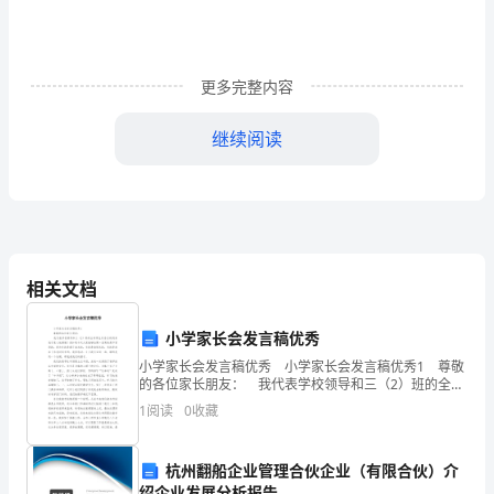
格
证
更多完整内容
《个
人
继续阅读
理
B、财富功能
财》
C、资源配置功能
考
D、反映功能
前
相关文档
检
小学家长会发言稿优秀
测
小学家长会发言稿优秀 小学家长会发言稿优秀1 尊敬
的各位家长朋友： 我代表学校领导和三（2）班的全体
次为（）
试
师生对各位的到来表示衷心地感谢！我知道今天大家能
1
阅读
0
收藏
够会聚一堂真的是不容易的，因为有的是调了班
卷
A、私企业主、私企业主、雇员和雇员家属
杭州翻船企业管理合伙企业（有限合伙）介
A
绍企业发展分析报告