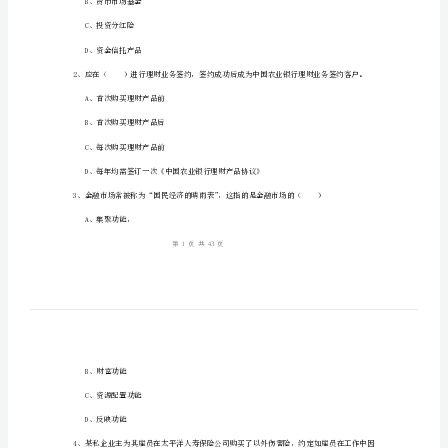
人
理
财》
姓名：_______
考
考号：_______
前
检
1、（）作为金融产品，最适用于现金管理。
测
A、定期存款
试
B、货币市场基金
卷
C、投资分红险
A