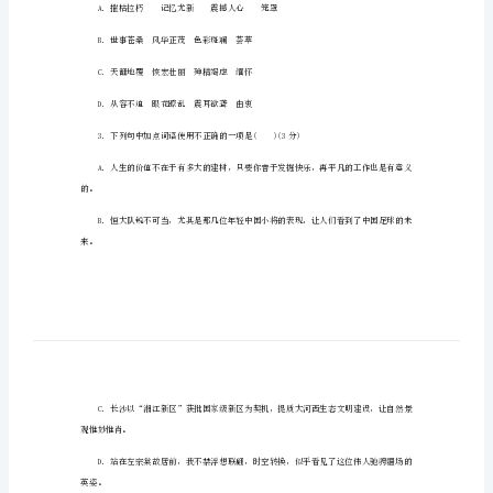
一、积累与运用(26分)
单
1．下列加点字注音全对的一项是()(3分)
元
达
标
测
试
卷
新
人
B．世事苍桑风华正茂色彩斑斓荟萃