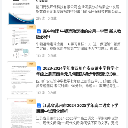
达
厦门尚泓环保科技有限公司 企业发展分析结果企业发展
指数得分企业发展指数得分厦门尚泓环保科技有限公司
标
综合得分说明：企业发展指数根据企业规模、企业创
2
阅读
0
收藏
新、企业风险、企业活力四个维度对企业发展情况进行
测
评价。
付费
高中物理 牛顿运动定律的应用一学案 新人教
试
版必修1
卷
牛顿运动定律应用一★学习目标：3．进一步理解牛顿第
C．通过调查，使我们了解了真实情况。
二定律，能够运用牛顿第二定律解决力学问题4．理解力
与运动的关系，会进行相关的判断5．掌握应用牛顿第二
时
1
阅读
0
收藏
定律分析问题的基本方法和基本技能★学习重点： 1对
删掉“通过”或“使”。
间：
付费
2023-2024学年度四川广安友谊中学数学七
90
年级上册第四单元几何图形初步专题测试试卷
（含答案详解版）
四川广安友谊中学数学七年级上册第四单元几何图形初
分
步专题测试 考试时间：90分钟；命题人：教研组考生注
去掉“防止”或“不”。
意：1、本卷分第I卷（选择题）和第Ⅱ卷（非选择题）两
1
阅读
0
收藏
钟
部分，满分100分，考试时间90分钟2、答卷前，
付费
满
江苏省苏州市2024 2025学年高二语文下学
期期中试题含解析
分：
江苏省苏州市2024-2025学年高二语文下学期期中试题
100
一、现代文阅读(一)现代文阅读Ⅰ阅读下面的文字，完成
下列小题。材料一:近来，有商家推出盲盒套餐，引发舆