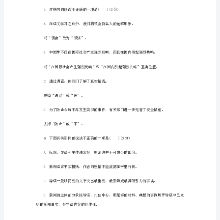
教
版-
C．天翻地覆恢宏壮丽殚精竭虑缅怀
新
D．从容不迫眼花瞭乱震耳欲聋由衷
人
教
版
的。
初
中
来。
八
年