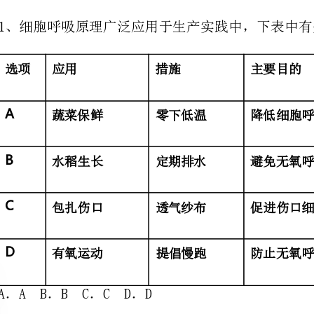
蔬菜保鲜
零下低温
降低细胞呼吸，减少有机物消耗
定期排水
水稻生长
避免无氧呼吸产物对细胞产生毒害作用
透气纱布
包扎伤口
促进伤口细胞的有氧呼吸
有氧运动
防止无氧呼吸产生过多的酒精
提倡慢跑
A．AB．BC．CD．D
别．细胞
色，但将PI注射到细胞中，则细胞核会着色．利
A．死细胞与活细胞的核酸结构不同