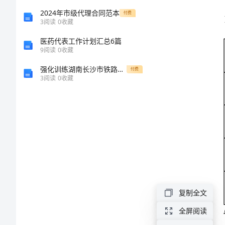
第
2024年市级代理合同范本
付费
A
3
阅读
0
收藏
四
医药代表工作计划汇总6篇
B
9
阅读
0
收藏
中
强化训练湖南长沙市铁路一中数学九年级下册锐角三角函数同步测评B卷（详解版）
付费
C
学
3
阅读
0
收藏
D
校
高
一
生
（）
复制全文
物
全屏阅读
第