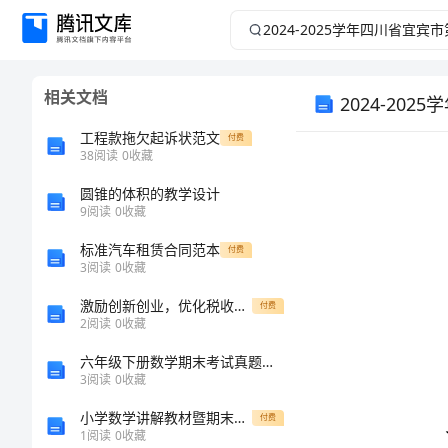
2024-
2025
相关文档
学
2024-2
工程款拖欠起诉状范文
付费
年
38
阅读
0
收藏
四
圆锥的体积的教学设计
9
阅读
0
收藏
川
标准汽车租赁合同范本
付费
3
阅读
0
收藏
省
激励创新创业，优化税收优惠政策
付费
2
阅读
0
收藏
宜
六年级下册数学期末考试真题汇编-选择题大全73402
宾
3
阅读
0
收藏
小学数学讲解教材暨期末考试质量分析培训学习心得
市
付费
1
阅读
0
收藏
选项
应