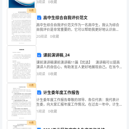
3
阅读
0
收藏
企业创新、企业风险、企业活力四个维度对企业发展情
试
况进
付费
足。
中
高中生综合自我评价范文
高中生综合自我评价范文作为一名高中生，我认为综合
最
自我评价是非常重要的，它可以帮助我更好地认识自
2、面试中
己，发现自己的不足之处，并且为自己的进步和发展提
20
阅读
0
收藏
常
供指导。在过去的几年中，我经历了许多挑战和机遇，
通过不断努
见
课前演讲稿_24
的
课前演讲稿课前演讲稿11篇【优选】 演讲稿可以提高
演讲人的自信心，有助发言人更好地展现自己。在当今
一
社会生活中，需要使用演讲稿的事情愈发增多，还是对
3
阅读
0
收藏
演讲稿一筹莫展吗？下面是小编整理的课前演讲稿，供
种
付费
形
计生委年度工作报告
式。
计生委年度工作报告尊敬的领导、各位代表：我代表计
生委，向大家汇报年度工作情况。在过去一年中，计生
在
委全体同志团结协作，扎实工作，取得了一系列较为显
1
阅读
0
收藏
著的成绩。现向大家汇报如下：一、坚持计划生育基本
个
国策，推
付费