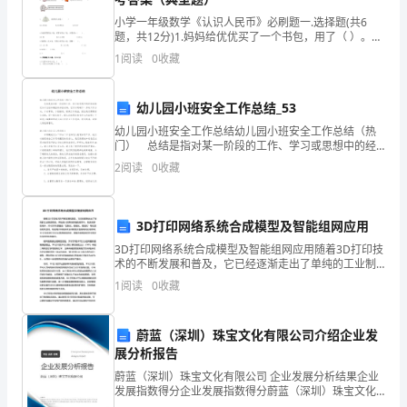
个
小学一年级数学《认识人民币》必刷题一.选择题(共6
题，共12分)1.妈妈给优优买了一个书包，用了（ ）。
别
A.55元 B.55角 C.55分2.小动物们都要买价格为
1
阅读
0
收藏
有趣的图画等;
地
幼儿园小班安全工作总结_53
与
幼儿园小班安全工作总结幼儿园小班安全工作总结（热
求
门） 总结是指对某一阶段的工作、学习或思想中的经
先伸出手来;
验或情况加以总结和概括的书面材料，它可以明确下一
2
阅读
0
收藏
职
步的工作方向，少走弯路，少犯错误，提高工作效益，
因此
者
3D打印网络系统合成模型及智能组网应用
单
3D打印网络系统合成模型及智能组网应用随着3D打印技
术的不断发展和普及，它已经逐渐走出了单纯的工业制
独
留下一份简历;
造领域，开始进入到其他领域的应用中。在这些新领域
1
阅读
0
收藏
中，3D打印所具备的“定制化、智能化、高效化”等优势
面
谈，
蔚蓝（深圳）珠宝文化有限公司介绍企业发
展分析报告
是
哀求对方;
蔚蓝（深圳）珠宝文化有限公司 企业发展分析结果企业
发展指数得分企业发展指数得分蔚蓝（深圳）珠宝文化
面
有限公司综合得分说明：企业发展指数根据企业规模、