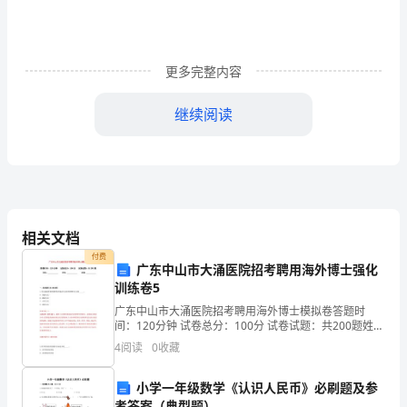
1、
个
更多完整内容
人
面
继续阅读
试
1、面试前
个
人
面
相关文档
有必要的话要事先踩点;
付费
试
广东中山市大涌医院招考聘用海外博士强化
训练卷5
时
广东中山市大涌医院招考聘用海外博士模拟卷答题时
间：120分钟 试卷总分：100分 试卷试题：共200题姓
主
名：_______________ 学号：_______________
4
阅读
0
收藏
考
但不要吸烟或嚼口香糖;
小学一年级数学《认识人民币》必刷题及参
官
考答案（典型题）