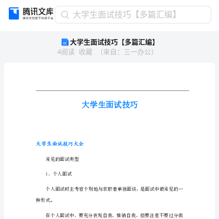
大
大学生面试技巧【多篇汇编】
学
大学生面试技巧【多篇汇编】
生
4
阅读
收藏
（
来自
：
三一办公
）
面
试
技
巧
【多
篇
汇