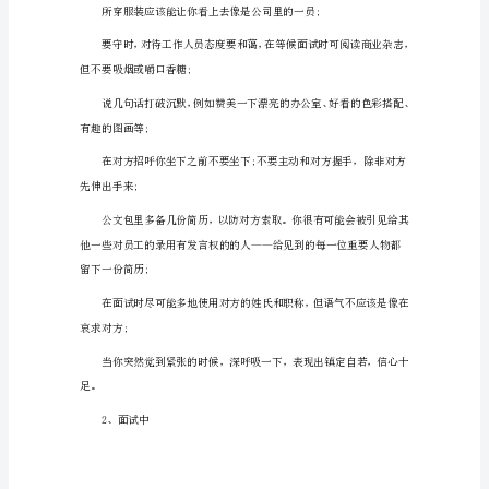
面
2、集体面试
试
技
巧
然后按顺序进行回答。
大
全
常
见
的
话;要注意个性风格，切勿人云亦云。
面
面试的各个阶段
试
类
型